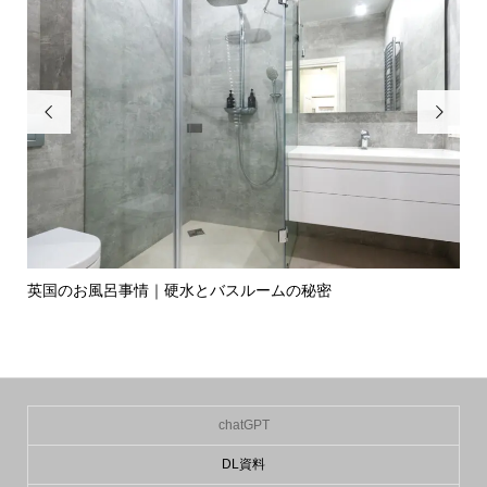


英国のお風呂事情｜硬水とバスルームの秘密
イ
の入.
chatGPT
DL資料