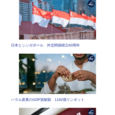
日本とシンガポール 外交関係樹立60周年
ハラル産業のGDP貢献額 1182億リンギット