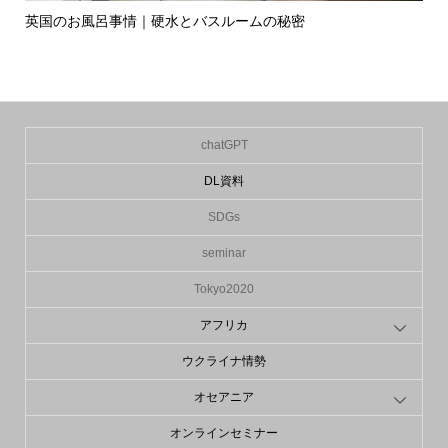
英国のお風呂事情｜硬水とバスルームの秘密
イ
の入.
chatGPT
DL資料
SDGs
seminar
Tokyo2020
アフリカ
ウクライナ情勢
オセアニア
オンラインセミナー