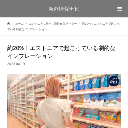
海外情報ナビ
ホーム
エストニア
,
欧州
,
海外在住ライター
約20%！エストニアで起こっ
ている劇的なインフレーション
約20%！エストニアで起こっている劇的な
インフレーション
2023.04.19
エストニア