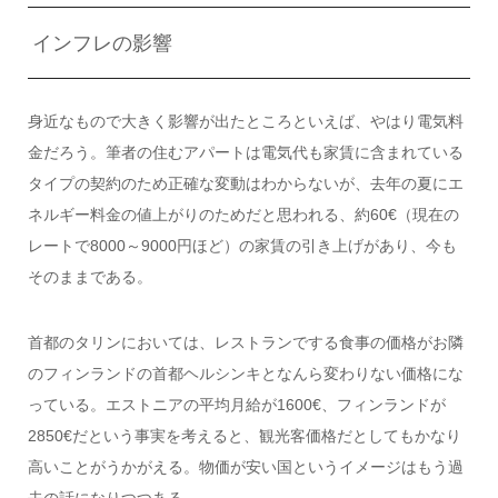
インフレの影響
身近なもので大きく影響が出たところといえば、やはり電気料
金だろう。筆者の住むアパートは電気代も家賃に含まれている
タイプの契約のため正確な変動はわからないが、去年の夏にエ
ネルギー料金の値上がりのためだと思われる、約60€（現在の
レートで8000～9000円ほど）の家賃の引き上げがあり、今も
そのままである。
首都のタリンにおいては、レストランでする食事の価格がお隣
のフィンランドの首都ヘルシンキとなんら変わりない価格にな
っている。エストニアの平均月給が1600€、フィンランドが
2850€だという事実を考えると、観光客価格だとしてもかなり
高いことがうかがえる。物価が安い国というイメージはもう過
去の話になりつつある。