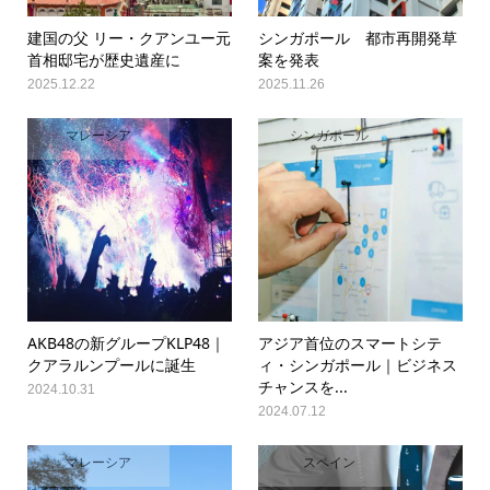
建国の父 リー・クアンユー元
シンガポール 都市再開発草
首相邸宅が歴史遺産に
案を発表
2025.12.22
2025.11.26
マレーシア
シンガポール
AKB48の新グループKLP48｜
アジア首位のスマートシテ
クアラルンプールに誕生
ィ・シンガポール｜ビジネス
チャンスを...
2024.10.31
2024.07.12
マレーシア
スペイン