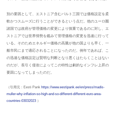
別の要因として、エストニア含むバルト三国では価格設定を柔
軟かつスムーズに行うことができるという点だ。他のユーロ圏
諸国では政府が管理価格の変更により慎重であるのに対し、エ
ストニアでは世界情勢を鑑みて管理価格の変更を迅速に行って
いる。そのためエネルギー価格の高騰が他の国よりも早く、一
般市民にまで適応されることになったのだ。例年であれば、こ
の迅速な価格設定は賢明な判断となり悪くはたらくことはない
のだが、長引く侵攻によってこの特性は劇的なインフレ上昇の
要因になってしまったのだ。
（引用元：Eesti Pank
https://www.eestipank.ee/en/press/madis-
muller-why-inflation-so-high-and-so-different-different-euro-area-
countries-03032023
）