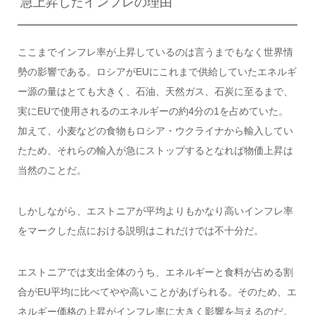
急上昇したインフレの理由
ここまでインフレ率が上昇しているのは言うまでもなく世界情
勢の影響である。ロシアがEUにこれまで供給していたエネルギ
ー源の量はとても大きく、石油、天然ガス、石炭に至るまで、
実にEUで使用されるのエネルギーの約4分の1を占めていた。
加えて、小麦などの食物もロシア・ウクライナから輸入してい
たため、それらの輸入が急にストップするとなれば物価上昇は
当然のことだ。
しかしながら、エストニアが平均よりもかなり高いインフレ率
をマークした点における説明はこれだけでは不十分だ。
エストニアでは支出全体のうち、エネルギーと食料が占める割
合がEU平均に比べてやや高いことがあげられる。そのため、エ
ネルギー価格の上昇がインフレ率に大きく影響を与えるのだ。