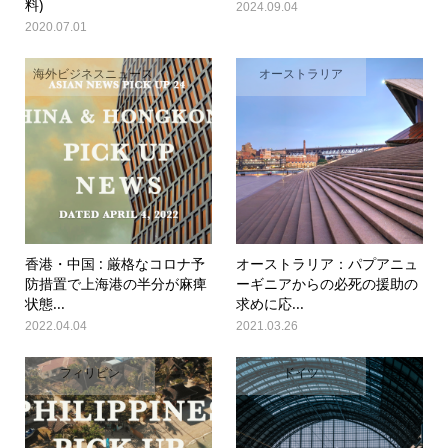
料)
2024.09.04
2020.07.01
海外ビジネスニュース
オーストラリア
香港・中国 : 厳格なコロナ予
オーストラリア：パプアニュ
防措置で上海港の半分が麻痺
ーギニアからの必死の援助の
状態...
求めに応...
2022.04.04
2021.03.26
フィリピン
ドイツ