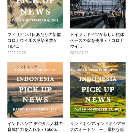
フィリピン:1日あたりの新型
ドイツ：ドイツが新しい抗体
コロナウイルス感染者数が
ベースの薬を使用へ / コロナ
19,4...
ウイ...
2021.09.06
2021.01.28
インドネシア
インドネシア
インドネシア:デジタル人材の
インドネシア:インドネシア最
育成に力を入れる / Tokop...
大のオートショー、厳格な感