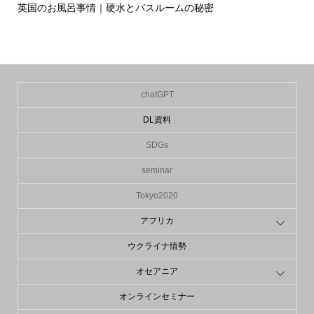
英国のお風呂事情｜硬水とバスルームの秘密
イ
の入.
chatGPT
DL資料
SDGs
seminar
Tokyo2020
アフリカ
ウクライナ情勢
オセアニア
オンラインセミナー