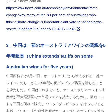
ソース：news.com.au
https://www.news.com.au/technology/environment/climate-
change/why-many-of-the-80-per-cent-of-australians-who-
think-climate-change-is-important-didnt-vote-for-action/news-
story/c5f6bddbfd09a9ddedf7105481733e43
3．中国は一部のオーストラリアワインの関税を5
年間延長（China extends tariffs on some
Australian wines for five years）
中国商務省は3月28日、オーストラリアから輸入される一部の
ワインに対し、さらに5年間の反ダンピング措置を講じること
を決定した。 中国はこれまでにも、オーストラリアのワイン生
産者が巨大経済圏での市場シェアを拡大するために、製造コス
トを下回る価格で販売している「ダンピング」を行っていると
非難していた。また連邦政府がオーストラリアのワインを輸出