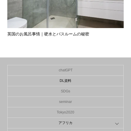
英国のお風呂事情｜硬水とバスルームの秘密
イ
の入.
chatGPT
DL資料
SDGs
seminar
Tokyo2020
アフリカ