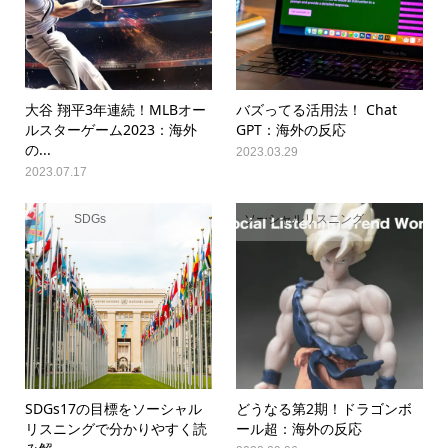
大谷 翔平3年連続！MLBオー
バズってる活用法！ Chat
ルスターゲーム2023：海外
GPT：海外の反応
の...
2023.03.29
2023.07.17
SDGs
ソーシャルリスニング
SDGs17の目標をソーシャル
どうなる第2期！ドラゴンボ
リスニングで分かりやすく読
ール超：海外の反応