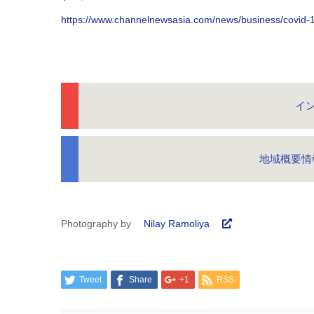
https://www.channelnewsasia.com/news/business/covid-
イ
地域概要情報
Photography by
Nilay Ramoliya
Tweet
Share
+1
RSS