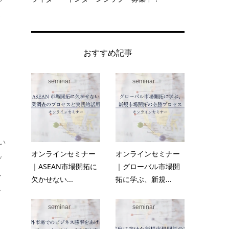
さ
おすすめ記事
seminar
seminar
い
オンラインセミナー
オンラインセミナー
デ
｜ASEAN市場開拓に
｜グローバル市場開
ン
欠かせない...
拓に学ぶ、新規...
ド
seminar
seminar