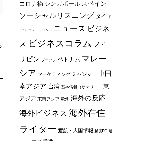
スペイン
コロナ禍
シンガポール
ソーシャルリスニング
タイ
ド
ニュース
ビジネ
イツ
ニュージランド
ビジネスコラム
ス
フィ
マレー
リピン
ベトナム
ブータン
シア
中国
ミャンマー
マーケティング
南アジア
台湾
東
基本情報（サマリー）
海外の反応
アジア
東南アジア
欧州
海外在住
海外ビジネス
ライター
渡航・入国情報
越境EC
週