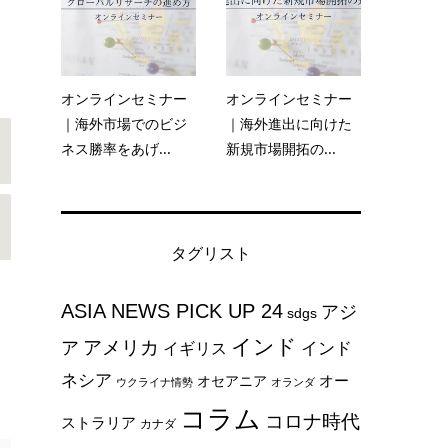
オンラインセミナー
オンラインセミナー
｜海外市場でのビジ
｜海外進出に向けた
ネス勝率をあげ...
新規市場開拓の...
タグリスト
ASIA NEWS PICK UP 24
アジ
sdgs
インド
アメリカ
ア
インド
イギリス
ネシア
オー
オセアニア
ウクライナ情勢
オランダ
コラム
コロナ時代
ストラリア
カナダ