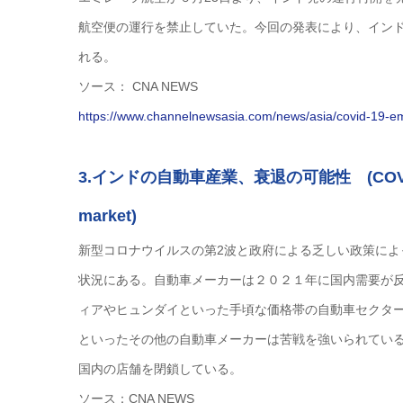
航空便の運行を禁止していた。今回の発表により、イン
れる。
ソース： CNA NEWS
https://www.channelnewsasia.com/news/asia/covid-19-em
3.インドの自動車産業、衰退の可能性 (COVID-19 deal
market)
新型コロナウイルスの第2波と政府による乏しい政策に
状況にある。自動車メーカーは２０２１年に国内需要が
ィアやヒュンダイといった手頃な価格帯の自動車セクタ
といったその他の自動車メーカーは苦戦を強いられてい
国内の店舗を閉鎖している。
ソース：CNA NEWS