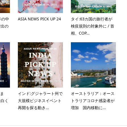
0年の中
ASIA NEWS PICK UP 24
タイ:63カ国の旅行者が
貸出の
検疫規則の対象外に / 首
相、COP...
いま
インド:グジャラート州で
オーストラリア：オース
は白く
大規模ビジネスイベント
トラリアコロナ感染者が
再開を探る動き...
増加 国内移動に...