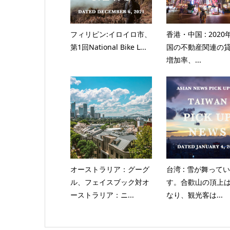
フィリピン:イロイロ市、
香港・中国 : 202
第1回National Bike L...
国の不動産関連の
増加率、...
オーストラリア：グーグ
台湾 : 雪が舞って
ル、フェイスブック対オ
す。合歡山の頂上
ーストラリア：ニ...
なり、観光客は...