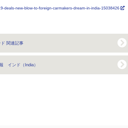
19-deals-new-blow-to-foreign-carmakers-dream-in-india-15038426
ンド 関連記事
 インド（India）