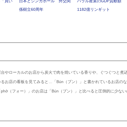
る「買い
日本とシンガポール 外交関
ハラル産業のGDP貢献額
係樹立60周年
1182億リンギット
屋台やローカルのお店から炭火で肉を焼いている香りや、ぐつぐつと煮
るお店の看板を見てみると…「Bún（ブン）」と書かれているお店のな
phở（フォー）」のお店は「Bún（ブン）」と比べると圧倒的に少ない