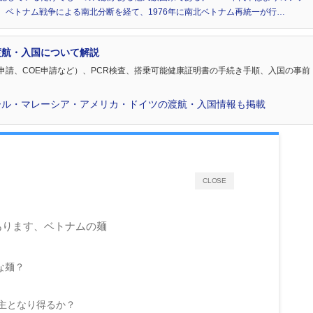
、ベトナム戦争による南北分断を経て、1976年に南北ベトナム再統一が行…
渡航・入国について解説
申請、COE申請など）、PCR検査、搭乗可能健康証明書の手続き手順、入国の事前
ール・マレーシア・アメリカ・ドイツの渡航・入国情報も掲載
CLOSE
あります、ベトナムの麺
な麺？
主となり得るか？