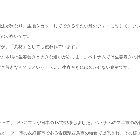
製法が異なり、生地をカットしてできる平たい麺のフォーに対して、ブ
ものが多いです。
すが、「具材」としても使われています。
ナム本場の生春巻きと大きな違いがあります。ベトナムでは生春巻きの
生春巻きなんて…というくらい、生春巻きには欠かせない食材です。
代わって、ついにブンが日本のTVで登場しました。ベトナムのフエ市の名
う麺料理が、フエ市の友好都市である愛媛県西条市の給食で提供され、その様