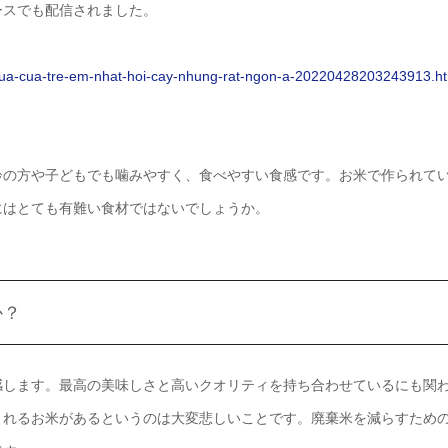
ースでも配信されました。
-trua-cua-tre-em-nhat-hoi-cay-nhung-rat-ngon-a-20220428203243913.h
齢の方や子どもでも噛みやすく、食べやすい食感です。お米で作られて
にはとても有難い食材ではないでしょうか。
か？
感します。最高の美味しさと高いクオリティを持ち合わせているにも関
されるお米があるというのは大変悲しいことです。廃棄米を減らすため