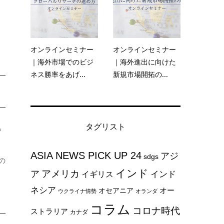
オンラインセミナー
オンラインセミナー
｜海外市場でのビジ
｜海外進出に向けた
ネス勝率をあげ...
新規市場開拓の...
タグリスト
込
ASIA NEWS PICK UP 24
アジ
sdgs
の
インド
アメリカ
ア
インド
イギリス
ネシア
オー
オセアニア
ウクライナ情勢
オランダ
コラム
コロナ時代
ストラリア
カナダ