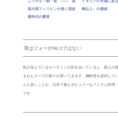
ニッケル・銅・金 —— 資
イタリアの市場にあ
源大国フィリピンが描く脱炭
物以上」の価値
素時代の勝算
実はフォーがNo.1ではない
私が住んでいるホーチミンの街を歩いていると、路上の
まれたスープの香りが漂ってきます。麺料理を提供してい
んと多いことか。日本で最もポピュラーなベトナム料理「
です。