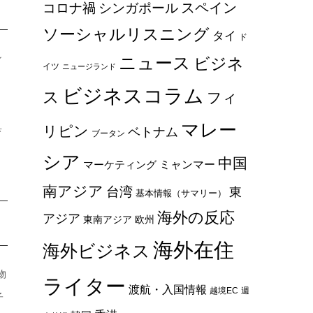
スペイン
コロナ禍
シンガポール
ソーシャルリスニング
タイ
ド
ン
ニュース
ビジネ
イツ
ニュージランド
ビジネスコラム
ス
フィ
マレー
具
リピン
ベトナム
ブータン
シア
中国
ミャンマー
マーケティング
南アジア
台湾
東
基本情報（サマリー）
海外の反応
アジア
東南アジア
欧州
海外在住
海外ビジネス
物
ライター
渡航・入国情報
越境EC
週
子