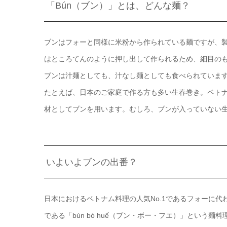
「Bún（ブン）」とは、どんな麺？
ブンはフォーと同様に米粉から作られている麺ですが、
はところてんのように押し出して作られるため、細目の
ブンは汁麺としても、汁なし麺としても食べられていま
たとえば、日本のご家庭で作る方も多い生春巻き。ベト
材としてブンを用います。むしろ、ブンが入っていない
いよいよブンの出番？
日本におけるベトナム料理の人気No.1であるフォーに
である「bún bò huế（ブン・ボー・フエ）」とい