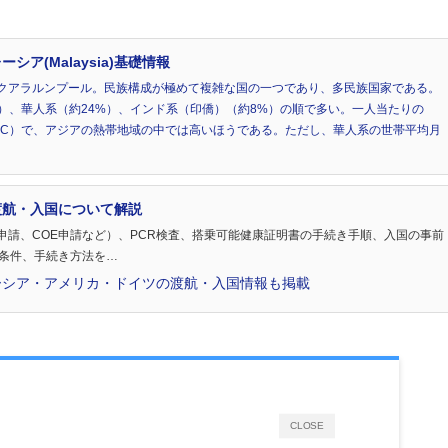
ア(Malaysia)基礎情報
クアラルンプール。民族構成が極めて複雑な国の一つであり、多民族国家である。
）、華人系（約24%）、インド系（印僑）（約8%）の順で多い。一人当たりの
年、CEIC）で、アジアの熱帯地域の中では高いほうである。ただし、華人系の世帯平均月
渡航・入国について解説
申請、COE申請など）、PCR検査、搭乗可能健康証明書の手続き手順、入国の事前
の条件、手続き方法を…
ーシア・アメリカ・ドイツの渡航・入国情報も掲載
CLOSE