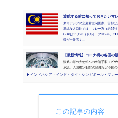
渡航する前に知っておきたいマレーシ
東南アジアの立憲君主制国家。首都は
単純な人口比では、マレー系（約65%
GDPは11,198（ドル）（2019
収が一番高く…
【最新情報】コロナ禍の各国の
渡航の際の大使館への申請手順（ビザ
承認、入国後14日間の隔離など各国
▶︎インドネシア・インド・タイ・シンガポール・マレ
この記事の内容