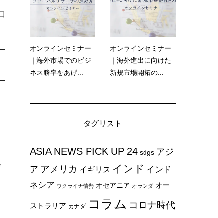
日
オンラインセミナー
オンラインセミナー
｜海外市場でのビジ
｜海外進出に向けた
ネス勝率をあげ...
新規市場開拓の...
タグリスト
ASIA NEWS PICK UP 24
アジ
sdgs
帰
インド
アメリカ
ア
インド
イギリス
ネシア
オー
オセアニア
ウクライナ情勢
オランダ
コラム
コロナ時代
ストラリア
カナダ