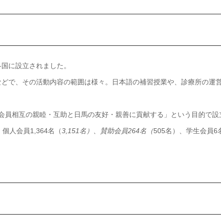
各国に設立されました。
などで、その活動内容の範囲は様々。日本語の補習授業や、診療所の運
に「会員相互の親睦・互助と日馬の友好・親善に貢献する」という目的で設
個人会員1,364名（
3,151名）、賛助会員264名（
505名）、学生会員6