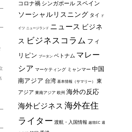
スペイン
コロナ禍
シンガポール
ソーシャルリスニング
タイ
ド
ニュース
ビジネ
イツ
ニュージランド
ビジネスコラム
ス
フィ
営
マレー
リピン
ベトナム
ブータン
シア
中国
立
ミャンマー
マーケティング
名
南アジア
台湾
東
基本情報（サマリー）
海外の反応
アジア
東南アジア
欧州
海外在住
海外ビジネス
ライター
渡航・入国情報
越境EC
週