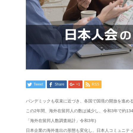
Tweet
Share
+1
RSS
パンデミックも収束に近づき、各国で国境の開放を進め
この2年間、海外在留邦人の数は減少し、令和3年で約13
「海外在留邦人数調査統計」令和3年)
日本企業の海外進出の形態も変化し、日本人コミュニテ