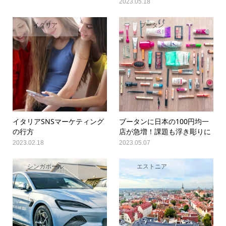
2023.05.18
イタリア
ブータン
イタリアSNSマーケティング
ブータンに日本の100円均一
の行方
店が急増！課題も浮き彫りに
2023.02.18
2023.05.07
シンガポール
エストニア