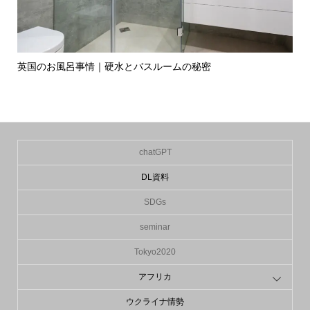
英国のお風呂事情｜硬水とバスルームの秘密
イ
の入.
chatGPT
DL資料
SDGs
seminar
Tokyo2020
アフリカ
ウクライナ情勢