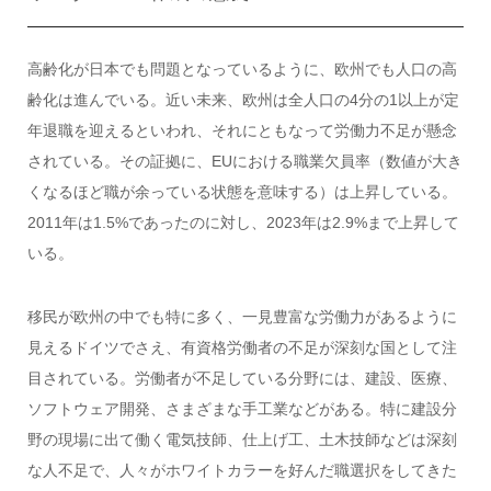
高齢化が日本でも問題となっているように、欧州でも人口の高
齢化は進んでいる。近い未来、欧州は全人口の4分の1以上が定
年退職を迎えるといわれ、それにともなって労働力不足が懸念
されている。その証拠に、EUにおける職業欠員率（数値が大き
くなるほど職が余っている状態を意味する）は上昇している。
2011年は1.5%であったのに対し、2023年は2.9%まで上昇して
いる。
移民が欧州の中でも特に多く、一見豊富な労働力があるように
見えるドイツでさえ、有資格労働者の不足が深刻な国として注
目されている。労働者が不足している分野には、建設、医療、
ソフトウェア開発、さまざまな手工業などがある。特に建設分
野の現場に出て働く電気技師、仕上げ工、土木技師などは深刻
な人不足で、人々がホワイトカラーを好んだ職選択をしてきた