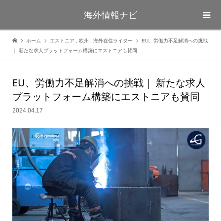
海外情報ナビ
ホーム
エストニア
,
欧州
,
海外在住ライター
EU、労働力不足解消への挑戦
｜ 新たな求人プラットフォーム構築にエストニアも賛同
EU、労働力不足解消への挑戦｜ 新たな求人
プラットフォーム構築にエストニアも賛同
2024.04.17
エストニア