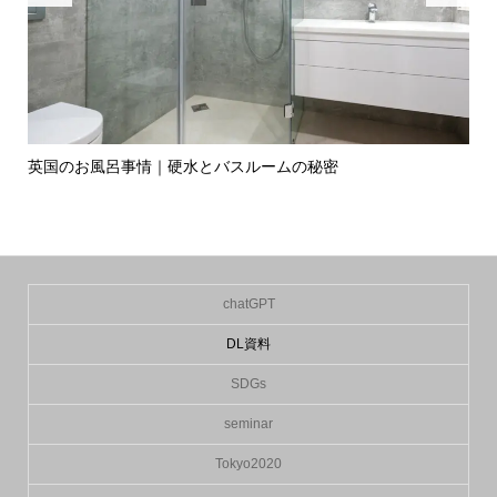
英国のお風呂事情｜硬水とバスルームの秘密
イ
の入.
chatGPT
DL資料
SDGs
seminar
Tokyo2020