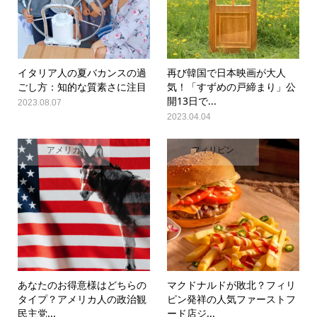
イタリア人の夏バカンスの過
再び韓国で日本映画が大人
ごし方：知的な質素さに注目
気！「すずめの戸締まり」公
開13日で...
2023.08.07
2023.04.04
アメリカ
フィリピン
あなたのお得意様はどちらの
マクドナルドが敗北？フィリ
タイプ？アメリカ人の政治観
ピン発祥の人気ファーストフ
民主党...
ード店ジ...