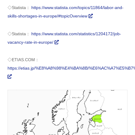
◇Statista：
https://www.statista.com/topics/11864/labor-and-
skills-shortages-in-europe/#topicOverview
◇Statista：
https://www.statista.com/statistics/1204172/job-
vacancy-rate-in-europe/
◇ETIAS.COM：
https://etias.jp/%E8%A8%98%E4%BA%8B/%E6%AC%A7