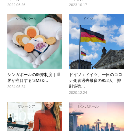
2022.05.26
2023.10.17
シンガポール
ドイツ
シンガポールの医療制度｜世
ドイツ：ドイツ、一日のコロ
界が注目する”3Ms&...
ナ死者過去最多の952人 抑
制策強...
2024.05.24
2020.12.24
マレーシア
シンガポール