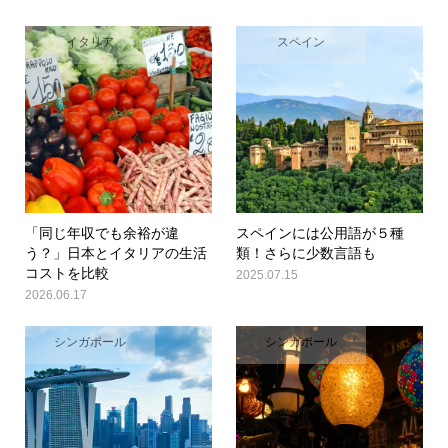
イタリア
スペイン
「同じ年収でも余裕が違
スペインには公用語が５種
う？」日本とイタリアの生活
類！さらに少数言語も
コストを比較
2025.07.15
2026.06.17
シンガポール
シンガポール