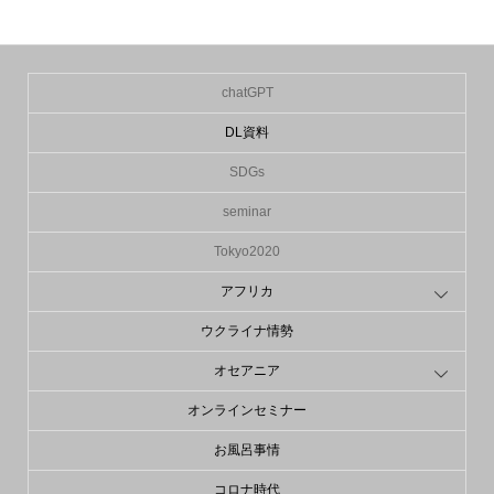
chatGPT
DL資料
SDGs
seminar
Tokyo2020
アフリカ
ウクライナ情勢
オセアニア
オンラインセミナー
お風呂事情
コロナ時代