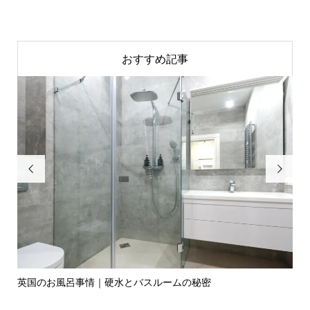
おすすめ記事


英国のお風呂事情｜硬水とバスルームの秘密
イ
の入.