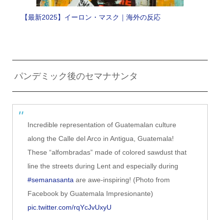
【最新2025】イーロン・マスク｜海外の反応
パンデミック後のセマナサンタ
Incredible representation of Guatemalan culture
along the Calle del Arco in Antigua, Guatemala!
These “alfombradas” made of colored sawdust that
line the streets during Lent and especially during
#semanasanta
are awe-inspiring! (Photo from
Facebook by Guatemala Impresionante)
pic.twitter.com/rqYcJvUxyU