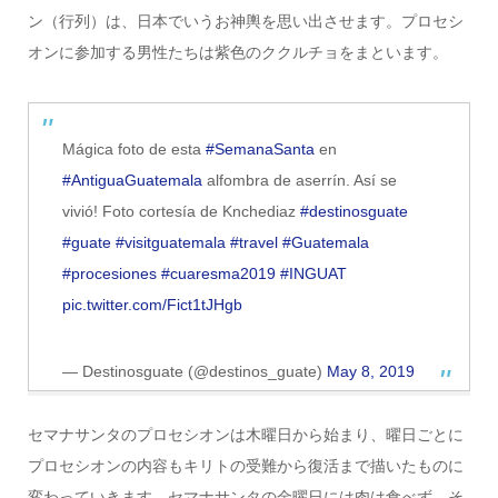
ン（行列）は、日本でいうお神輿を思い出させます。プロセシ
オンに参加する男性たちは紫色のククルチョをまといます。
Mágica foto de esta
#SemanaSanta
en
#AntiguaGuatemala
alfombra de aserrín. Así se
vivió! Foto cortesía de Knchediaz
#destinosguate
#guate
#visitguatemala
#travel
#Guatemala
#procesiones
#cuaresma2019
#INGUAT
pic.twitter.com/Fict1tJHgb
— Destinosguate (@destinos_guate)
May 8, 2019
セマナサンタのプロセシオンは木曜日から始まり、曜日ごとに
プロセシオンの内容もキリトの受難から復活まで描いたものに
変わっていきます。セマナサンタの金曜日には肉は食べず、そ