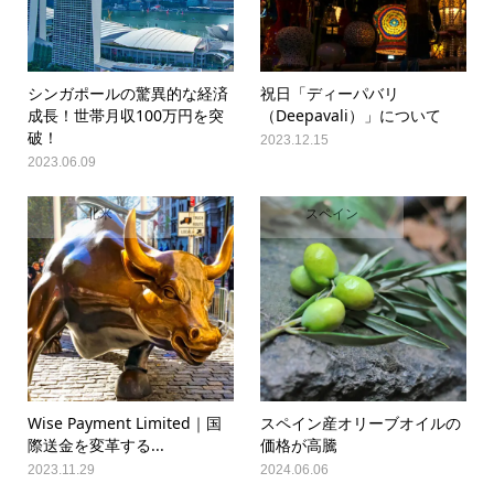
シンガポールの驚異的な経済
祝日「ディーパバリ
成長！世帯月収100万円を突
（Deepavali）」について
破！
2023.12.15
2023.06.09
北米
スペイン
Wise Payment Limited｜国
スペイン産オリーブオイルの
際送金を変革する...
価格が高騰
2023.11.29
2024.06.06