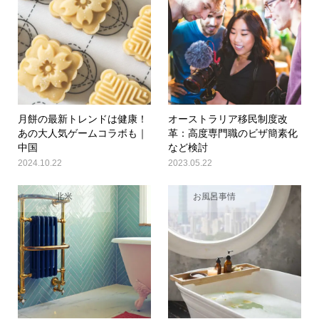
月餅の最新トレンドは健康！
オーストラリア移民制度改
あの大人気ゲームコラボも｜
革：高度専門職のビザ簡素化
中国
など検討
2024.10.22
2023.05.22
北米
お風呂事情