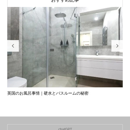


英国のお風呂事情｜硬水とバスルームの秘密
イ
の入.
chatGPT