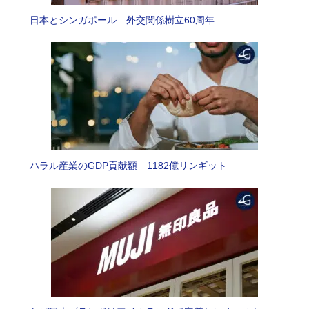
日本とシンガポール 外交関係樹立60周年
ハラル産業のGDP貢献額 1182億リンギット