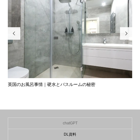


英国のお風呂事情｜硬水とバスルームの秘密
イ
の入.
chatGPT
DL資料