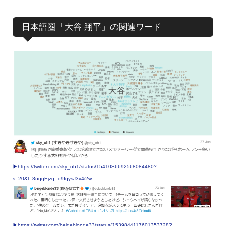
日本語圏「大谷 翔平」の関連ワード
▶︎https://twitter.com/sky_oh1/status/1541086692568084480?
s=20&t=8nqqEjzq_o9IqysJ3v4i2w
▶︎https://twitter.com/beigeblonde33/status/1539844117601353728?