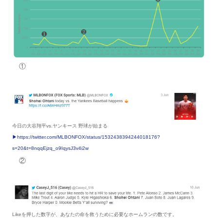
①
今日の大谷翔平vs.ヤンキース 野球が始まる
▶︎https://twitter.com/MLBONFOX/status/1532438394244018176?
s=20&t=8nqqEjzq_o9IqysJ3v4i2w
②
Likeを押した数字が、あなたの命を救うために必要なホームランの数です。