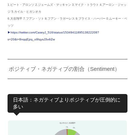
1.ピート・アロンソ 2.ジェームズ・マッキャン 3.マイク・トラウト 4.アーロン・ジャッ
ジ 5.カイル・ヒガシオカ
6.大谷翔平 7.フアン・ソト 8.フアン・ラガーレス 9.ブライス・ハーパー 0.ムーキー・ベ
ッツ
▶︎https://twitter.com/CaseyJ_516/status/1534941189513822208?
s=20&t=8nqqEjzq_o9IqysJ3v4i2w
ポジティブ・ネガティブの割合（Sentiment）
日本語：ネガティブよりポジティブが圧倒的に
多い