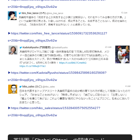
s=20&t=8nqqEjzq_o9IqysJ3v4i2w
▶︎https://twitter.com/hiro_free_lance/status/1536091732353626112?
s=20&t=8nqqEjzq_o9IqysJ3v4i2w
▶︎https://twitter.com/KadotaRyusho/status/1539842589616025606?
s=20&t=8nqqEjzq_o9IqysJ3v4i2w
▶︎https://twitter.com/hiko_sales/status/1532840057505255427?
s=20&t=8nqqEjzq_o9IqysJ3v4i2w