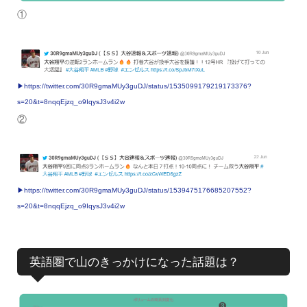
①
▶︎https://twitter.com/30R9gmaMUy3guDJ/status/1535099179219173376?
s=20&t=8nqqEjzq_o9IqysJ3v4i2w
②
▶︎https://twitter.com/30R9gmaMUy3guDJ/status/1539475176685207552?
s=20&t=8nqqEjzq_o9IqysJ3v4i2w
英語圏で山のきっかけになった話題は？