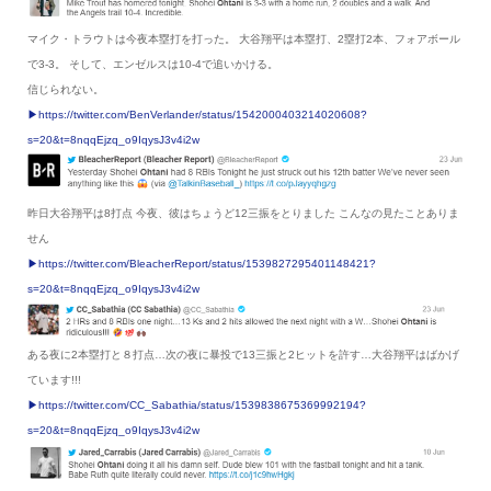
マイク・トラウトは今夜本塁打を打った。 大谷翔平は本塁打、2塁打2本、フォアボール
で3-3。 そして、エンゼルスは10-4で追いかける。
信じられない。
▶︎https://twitter.com/BenVerlander/status/1542000403214020608?
s=20&t=8nqqEjzq_o9IqysJ3v4i2w
昨日大谷翔平は8打点 今夜、彼はちょうど12三振をとりました こんなの見たことありま
せん
▶︎https://twitter.com/BleacherReport/status/1539827295401148421?
s=20&t=8nqqEjzq_o9IqysJ3v4i2w
ある夜に2本塁打と８打点…次の夜に暴投で13三振と2ヒットを許す…大谷翔平はばかげ
ています!!!
▶︎https://twitter.com/CC_Sabathia/status/1539838675369992194?
s=20&t=8nqqEjzq_o9IqysJ3v4i2w