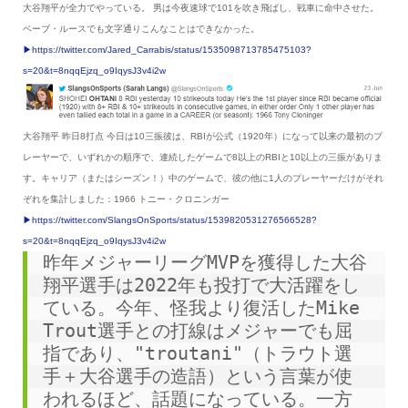
大谷翔平が全力でやっている。 男は今夜速球で101を吹き飛ばし、戦車に命中させた。
ベーブ・ルースでも文字通りこんなことはできなかった。
▶︎https://twitter.com/Jared_Carrabis/status/1535098713785475103?
s=20&t=8nqqEjzq_o9IqysJ3v4i2w
大谷翔平 昨日8打点 今日は10三振彼は、RBIが公式（1920年）になって以来の最初のプ
レーヤーで、いずれかの順序で、連続したゲームで8以上のRBIと10以上の三振がありま
す。キャリア（またはシーズン！）中のゲームで、彼の他に1人のプレーヤーだけがそれ
ぞれを集計しました：1966 トニー・クロニンガー
▶︎https://twitter.com/SlangsOnSports/status/1539820531276566528?
s=20&t=8nqqEjzq_o9IqysJ3v4i2w
昨年メジャーリーグMVPを獲得した大谷
翔平選手は2022年も投打で大活躍をし
ている。今年、怪我より復活したMike 
Trout選手との打線はメジャーでも屈
指であり、"troutani"（トラウト選
手＋大谷選手の造語）という言葉が使
われるほど、話題になっている。一方