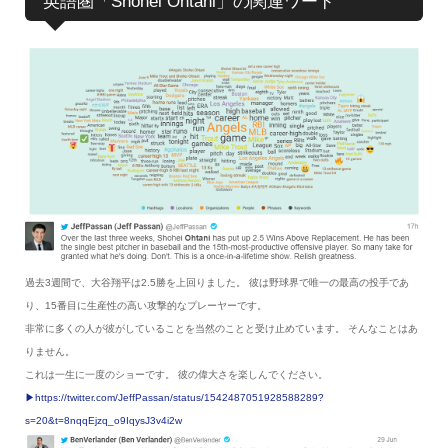
英語圏「Shohei Ohtani」の関連ワード
過去3週間で、大谷翔平は2.5勝を上回りました。 彼は野球界で唯一の最高の投手であ
り、15番目に生産性の高い攻撃的なプレーヤーです。
非常に多くの人が彼がしていることを当然のことと受け止めています。 そんなことはあ
りません。
これは一生に一度のショーです。 彼の偉大さを楽しんでください。
▶︎https://twitter.com/JeffPassan/status/1542487051928588289?
s=20&t=8nqqEjzq_o9IqysJ3v4i2w