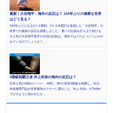
最新！大谷翔平：海外の反応は？ 104年ぶりの偉業を世界
はどう見る？
104年ぶりとなる2ケタ勝利、2ケタ本塁打を達成した「大谷翔平」の
世界での最新の反応を調査しました。 数々の記録を打ち立て続ける
大人気の大谷翔平選手の今回の記録は、海外ではどのようにつぶやか
れているのでしょうか？…
3階級制覇王者 井上尚弥の海外の反応は？
日本人初のWBAスーパー、WBC、IBFの世界3階級を制覇し、先日、
米老舗専門誌が世界最強ボクサーに選出した「井上 尚弥」がTwitter
でどのように呟かれたか…