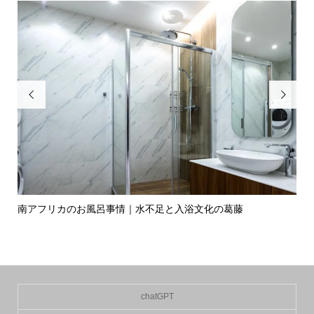


独自
南アフリカのお風呂事情｜水不足と入浴文化の葛藤
フ
と..
chatGPT