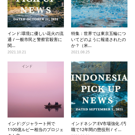
インド:環境に優しい花火の流
特集：世界では東京五輪につ
通 / 一般市民と警察官殺害に
いてどのように報道されたの
関...
か？（米...
2021.10.21
2021.08.25
インド
インドネシア
インド:グジャラート州で
インドネシア:EV市場強化 /汚
1100億ルピー相当のプロジェ
職で12年間の懲役刑 / イ...