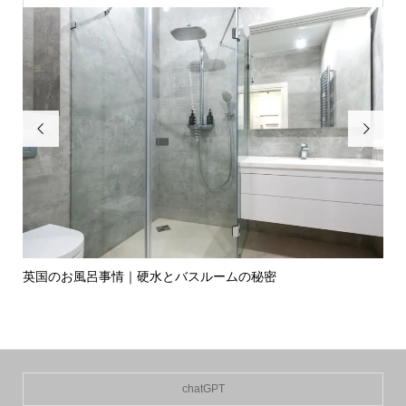


英国のお風呂事情｜硬水とバスルームの秘密
イ
の入.
chatGPT