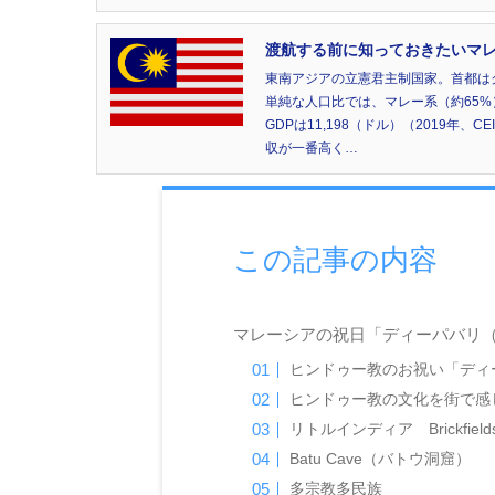
渡航する前に知っておきたいマレーシ
東南アジアの立憲君主制国家。首都は
単純な人口比では、マレー系（約65%
GDPは11,198（ドル）（2019
収が一番高く…
この記事の内容
マレーシアの祝日「ディーパバリ（D
ヒンドゥー教のお祝い「ディ
ヒンドゥー教の文化を街で感
リトルインディア Brickfi
Batu Cave（バトウ洞窟）
多宗教多民族