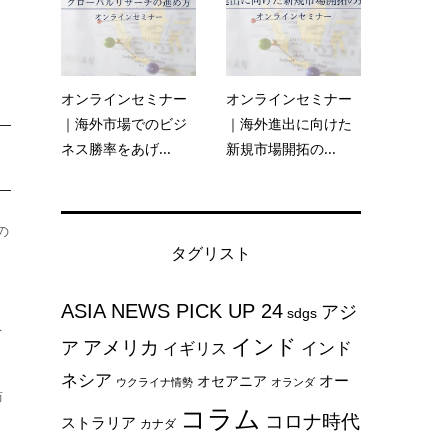
オンラインセミナー
オンラインセミナー
｜海外市場でのビジ
｜海外進出に向けた
ネス勝率をあげ...
新規市場開拓の...
の
タグリスト
ASIA NEWS PICK UP 24
アジ
sdgs
を
インド
アメリカ
ア
インド
イギリス
ネシア
オー
オセアニア
ウクライナ情勢
オランダ
訪
コラム
コロナ時代
ストラリア
カナダ