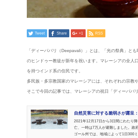
Tweet
Share
+1
RSS
「ディーパバリ（Deepavali）」とは、「光の祭典
のヒンドゥー教徒が新年を祝います。マレーシアの全人
を持つインド系の住民です。
多民族・多宗教国家のマレーシアには、それぞれの宗教
そこで今回の記事では、マレーシアの祝日「ディーパバリ（D
自然災害に対する脆弱さが露呈
2021年12月17日から3日間にわ
亡、一時は7万人が避難しました。政府
ゴール州では、地域によって1日300