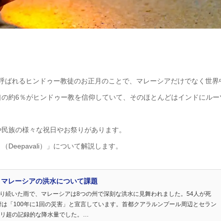
」とも呼ばれるヒンドゥー教徒のお正月のことで、マレーシアだけでなく世界
口の約6％がヒンドゥー教を信仰していて、そのほとんどはインドにルー
や民族の様々な祝日やお祭りがあります。
eepavali）」について解説します。
：マレーシアの洪水について課題
たり降り続いた雨で、マレーシアは8つの州で深刻な洪水に見舞われました。54人が死
は「100年に1回の災害」と宣言しています。首都クアラルンプール周辺とセラン
ミリ超の記録的な降水量でした。…