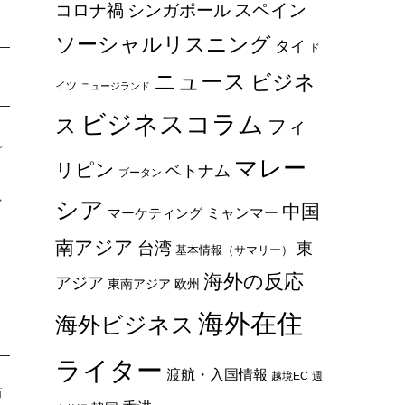
スペイン
コロナ禍
シンガポール
ソーシャルリスニング
タイ
ド
ニュース
ビジネ
イツ
ニュージランド
ビジネスコラム
ス
フィ
れ
マレー
リピン
ベトナム
ブータン
マ
シア
中国
ミャンマー
マーケティング
南アジア
台湾
東
基本情報（サマリー）
海外の反応
アジア
東南アジア
欧州
海外在住
海外ビジネス
ライター
渡航・入国情報
越境EC
週
街