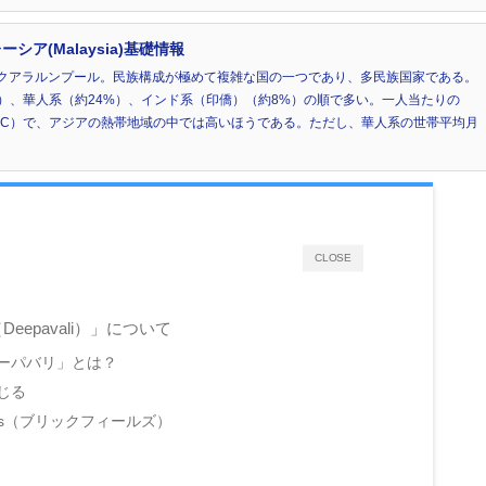
ア(Malaysia)基礎情報
クアラルンプール。民族構成が極めて複雑な国の一つであり、多民族国家である。
）、華人系（約24%）、インド系（印僑）（約8%）の順で多い。一人当たりの
年、CEIC）で、アジアの熱帯地域の中では高いほうである。ただし、華人系の世帯平均月
CLOSE
eepavali）」について
ーパバリ」とは？
じる
elds（ブリックフィールズ）