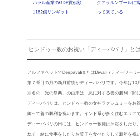
ハラル産業のGDP貢献額
クアラルンプールに
1182億リンギット
って来ている
ヒンドゥー教のお祝い「ディーパバリ」と
アルファベットでDeepavaliまたはDiwali（ディー
第７番目の月の新月前後がディーパバリです。今年は10月
別名の「光の祭典」の由来は、悪に対する善の勝利（闇
ディーパバリは、ヒンドゥー教の女神ラクシュミーをお
飾って善の勝利を祝います。インド系が多く住むエリア
ディーパバリの日には、ヒンドゥー教徒は沐浴をしたり
ねて一緒に食事をしたりお菓子を食べたりして新年を祝