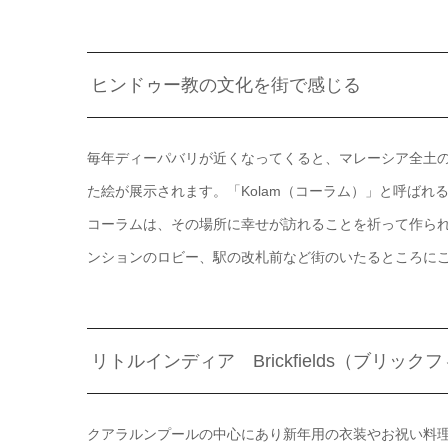
ヒンドゥー教の文化を街で感じる
毎年ディーパバリが近くなってくると、マレーシア全土
た絵が展示されます。「Kolam（コーラム）」と呼ばれ
コーラムは、その場所に幸せが訪れることを祈って作ら
ンションのロビー、駅の改札前など街のいたるところに
リトルインディア Brickfields（ブリック
クアラルンプールの中心にあり新年用の衣装やお祝い料