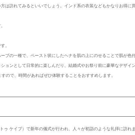
い方は訪れてみるといいでしょう。インド系の衣装などもかなりお得に
す。
です。
ハーブの一種で、ペースト状にしたヘナを肌の上にのせることで肌が色
ッションとして日常的に楽しんだり、結婚式やお祭り前に豪華なデザイ
ますので、時間があればぜひ体験することをおすすめします。
（バトゥ ケイブ）で新年の儀式が行われ、人々が初詣のような礼拝に訪れ