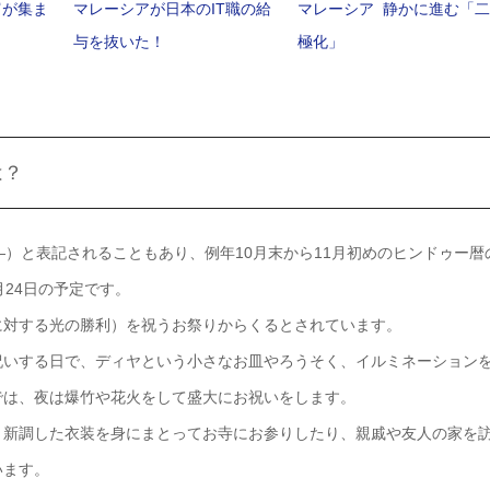
富が集ま
マレーシアが日本のIT職の給
マレーシア 静かに進む「二
与を抜いた！
極化」
は？
ワーリ―）と表記されることもあり、例年10月末から11月初めのヒンドゥー暦
24日の予定です。
に対する光の勝利）を祝うお祭りからくるとされています。
祝いする日で、ディヤという小さなお皿やろうそく、イルミネーション
では、夜は爆竹や花火をして盛大にお祝いをします。
、新調した衣装を身にまとってお寺にお参りしたり、親戚や友人の家を
います。