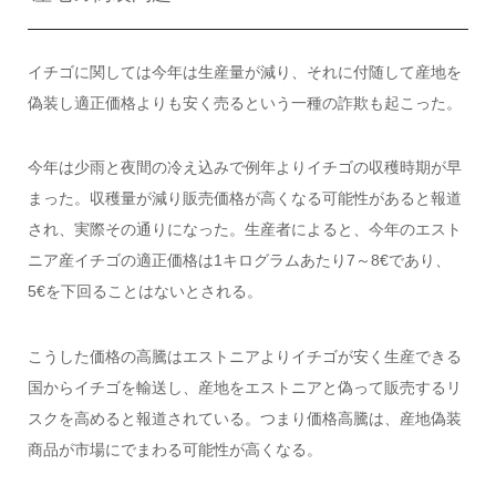
イチゴに関しては今年は生産量が減り、それに付随して産地を
偽装し適正価格よりも安く売るという一種の詐欺も起こった。
今年は少雨と夜間の冷え込みで例年よりイチゴの収穫時期が早
まった。収穫量が減り販売価格が高くなる可能性があると報道
され、実際その通りになった。生産者によると、今年のエスト
ニア産イチゴの適正価格は1キログラムあたり7～8€であり、
5€を下回ることはないとされる。
こうした価格の高騰はエストニアよりイチゴが安く生産できる
国からイチゴを輸送し、産地をエストニアと偽って販売するリ
スクを高めると報道されている。つまり価格高騰は、産地偽装
商品が市場にでまわる可能性が高くなる。