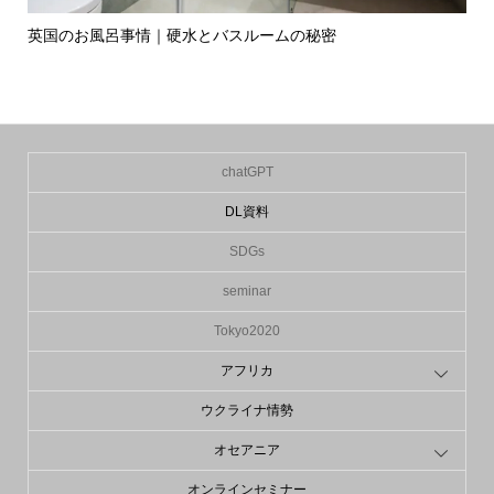
英国のお風呂事情｜硬水とバスルームの秘密
イ
の入.
chatGPT
DL資料
SDGs
seminar
Tokyo2020
アフリカ
ウクライナ情勢
オセアニア
オンラインセミナー