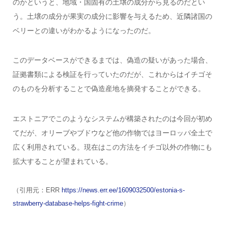
のかというと、地域・国固有の土壌の成分から見るのだとい
う。土壌の成分が果実の成分に影響を与えるため、近隣諸国の
ベリーとの違いがわかるようになったのだ。
このデータベースができるまでは、偽造の疑いがあった場合、
証拠書類による検証を行っていたのだが、これからはイチゴそ
のものを分析することで偽造産地を摘発することができる。
エストニアでこのようなシステムが構築されたのは今回が初め
てだが、オリーブやブドウなど他の作物ではヨーロッパ全土で
広く利用されている。現在はこの方法をイチゴ以外の作物にも
拡大することが望まれている。
（引用元：ERR
https://news.err.ee/1609032500/estonia-s-
strawberry-database-helps-fight-crime
）