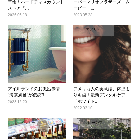
革命！ハードディスカウント
ーパーマリオブラザーズ・ム
ストア「...
ービー」...
2026.05.18
2023.05.28
北米
アメリカ
アイルランドのお風呂事情
アメリカ人の美意識、体型よ
”海藻風呂”が伝統?!
りも歯！最新デンタルケア
「ホワイト...
2023.12.20
2022.03.10
ベルギー
マレーシア