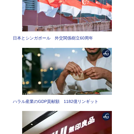
日本とシンガポール 外交関係樹立60周年
ハラル産業のGDP貢献額 1182億リンギット