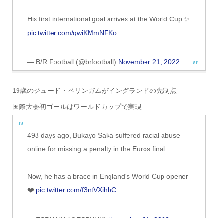
His first international goal arrives at the World Cup ✨
pic.twitter.com/qwiKMmNFKo
— B/R Football (@brfootball)
November 21, 2022
19歳のジュード・ベリンガムがイングランドの先制点
国際大会初ゴールはワールドカップで実現
498 days ago, Bukayo Saka suffered racial abuse
online for missing a penalty in the Euros final.
Now, he has a brace in England's World Cup opener
❤️
pic.twitter.com/f3ntVXihbC