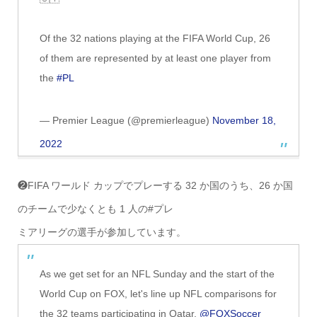
Of the 32 nations playing at the FIFA World Cup, 26
of them are represented by at least one player from
the
#PL
— Premier League (@premierleague)
November 18,
2022
❷FIFA ワールド カップでプレーする 32 か国のうち、26 か国
のチームで少なくとも 1 人の#プレ
ミアリーグの選手が参加しています。
As we get set for an NFL Sunday and the start of the
World Cup on FOX, let's line up NFL comparisons for
the 32 teams participating in Qatar.
@FOXSoccer