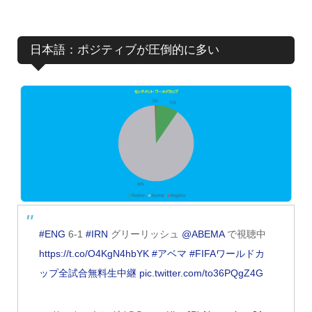
日本語：ポジティブが圧倒的に多い
#ENG
6-1
#IRN
グリーリッシュ
@ABEMA
で視聴中
https://t.co/O4KgN4hbYK
#アベマ
#FIFAワールドカ
ップ全試合無料生中継
pic.twitter.com/to36PQgZ4G