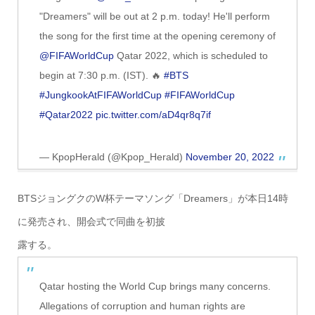
"Dreamers" will be out at 2 p.m. today! He'll perform
the song for the first time at the opening ceremony of
@FIFAWorldCup
Qatar 2022, which is scheduled to
begin at 7:30 p.m. (IST). 🔥
#BTS
#JungkookAtFIFAWorldCup
#FIFAWorldCup
#Qatar2022
pic.twitter.com/aD4qr8q7if
— KpopHerald (@Kpop_Herald)
November 20, 2022
BTSジョングクのW杯テーマソング「Dreamers」が本日14時
に発売され、開会式で同曲を初披
露する。
Qatar hosting the World Cup brings many concerns.
Allegations of corruption and human rights are