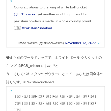
Congratulations to the king of white ball cricket
@ECB_cricket
yet another world cup …and for
pakistani bowlers u made ur whole country proud
🇵🇰
#PakistanZindabad
— Imad Wasim (@simadwasim)
November 13, 2022
❶また別のワールドカップで、ホワイト ボール クリケットの
キング @ECB_cricket におめでと
う…そしてパキスタンのボウラーにとって、あなたは国全体の
誇りです。#PakistanZindabad
🇪🇨🇳🇱🇸🇳🏴󠁧󠁢󠁥󠁮󠁧󠁿🇮🇷🇺🇸🏴󠁧󠁢󠁷󠁬󠁳󠁿🇦🇷🇲🇽🇵🇱🇩🇰🇫🇷🇩🇪
🇯🇵🇪🇸🇧🇪🇭🇷🇲🇦🇧🇷🇨🇲🇷🇸🇨🇭🇬🇭🇵🇹🇰🇷
🇺🇾