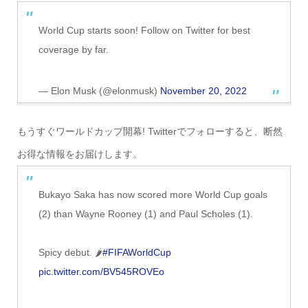
World Cup starts soon! Follow on Twitter for best
coverage by far.
— Elon Musk (@elonmusk)
November 20, 2022
もうすぐワールドカップ開幕! Twitterでフォローすると、断然
お得な情報をお届けします。
Bukayo Saka has now scored more World Cup goals
(2) than Wayne Rooney (1) and Paul Scholes (1).
Spicy debut. 🌶
#FIFAWorldCup
pic.twitter.com/BV545ROVEo