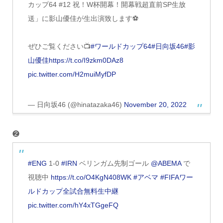
カップ64 #12 祝！W杯開幕！開幕戦超直前SP生放
送」に影山優佳が生出演致します⚽️
ぜひご覧ください📺
#ワールドカップ64
#日向坂46
#影
山優佳
https://t.co/I9zkm0DAz8
pic.twitter.com/H2muiMyfDP
— 日向坂46 (@hinatazaka46)
November 20, 2022
❷
#ENG
1-0
#IRN
ベリンガム先制ゴール
@ABEMA
で
視聴中
https://t.co/O4KgN408WK
#アベマ
#FIFAワー
ルドカップ全試合無料生中継
pic.twitter.com/hY4xTGgeFQ