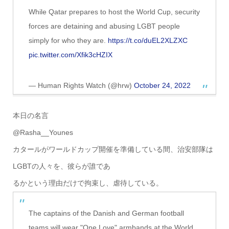
While Qatar prepares to host the World Cup, security
forces are detaining and abusing LGBT people
simply for who they are.
https://t.co/duEL2XLZXC
pic.twitter.com/Xfik3cHZIX
— Human Rights Watch (@hrw)
October 24, 2022
本日の名言
@Rasha__Younes
カタールがワールドカップ開催を準備している間、治安部隊は
LGBTの人々を、彼らが誰であ
るかという理由だけで拘束し、虐待している。
The captains of the Danish and German football
teams will wear "One Love" armbands at the World