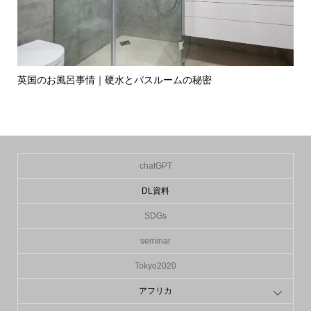
英国のお風呂事情｜硬水とバスルームの秘密
イ
の入.
chatGPT
DL資料
SDGs
seminar
Tokyo2020
アフリカ