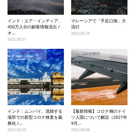
インド：エア・インディア、
マレーシアで「手足口病」大
450万人分の顧客情報流出 /
流行
オ...
2022.05.23
2021.05.27
インド
コロナ時代
インド：ムンバイ、混雑する
【最新情報】コロナ禍のドイ
場所での新型コロナ検査を義
ツ入国について解説（2021年
務化 /...
9月...
2021.03.25
2021.09.08