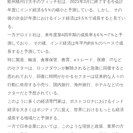
欧州格付け大手のフィッチ社は、2021年3月に終了する今会計
年度にインド経済を5％の縮小と予測している。しかし、その
後の次会計年度におけるインド経済は9.5％で成長すると見てい
る。
一方デロイト社は、来年度第4四半期の成長率を6％〜7％と予
測しており、 その後、インド経済は年平均約6％のペースで成
長すると予測している。
特に製造、輸送、倉庫保管、教育、eトレード、医療、ITなど
のセクターは、ロックダウンが解除されると急激に回復すると
思われており、回復に時間がかかるセクターは従来的な人々の
行動に依存する小売り、国内旅行、海外旅行、ホテルなどのセ
クターだと予想されている。
このように多くの経済専門家は、ポストコロナにおけるインド
経済を大きくはポジティブに捉え、世界におけるもっとも経済
成長する地域だと予測する。
一方で日本企業においては、このような現状と政策、業界の方