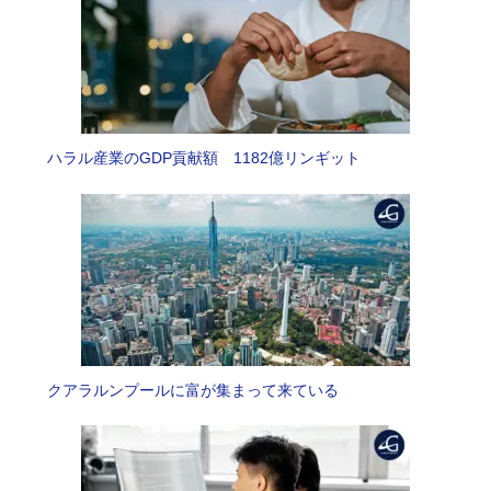
ハラル産業のGDP貢献額 1182億リンギット
クアラルンプールに富が集まって来ている