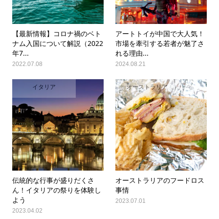
【最新情報】コロナ禍のベト
アートトイが中国で大人気！
ナム入国について解説（2022
市場を牽引する若者が魅了さ
年7...
れる理由...
2022.07.08
2024.08.21
イタリア
オーストラリア
伝統的な行事が盛りだくさ
オーストラリアのフードロス
ん！イタリアの祭りを体験し
事情
よう
2023.07.01
2023.04.02