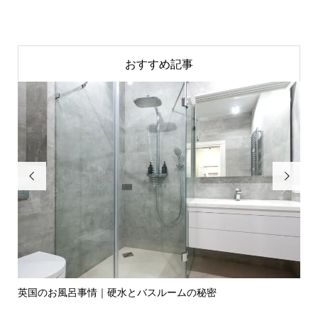
おすすめ記事


英国のお風呂事情｜硬水とバスルームの秘密
イ
の入.