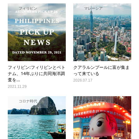
フィリピン
マレーシア
フィリピン:フィリピンとベト
クアラルンプールに富が集ま
ナム、14年ぶりに共同海洋調
って来ている
査を...
2026.07.17
2021.11.29
コロナ時代
ビジネスニュース