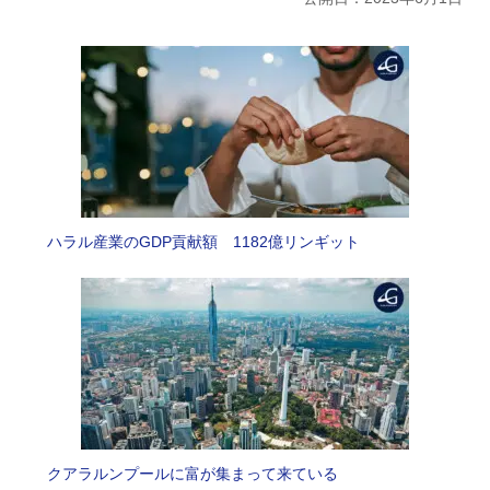
ハラル産業のGDP貢献額 1182億リンギット
クアラルンプールに富が集まって来ている