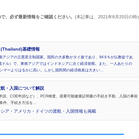
ので、必ず最新情報をご確認ください。
(本記事は、2021年8月20日の時
hailand)基礎情報
南アジアの立憲君主制国家。国民の大多数がタイ族であり、94.6％が仏教徒であ
4（10億ドル）で、東南アジアではインドネシアに次ぐ経済規模。また、一人あたりの
ャンマーよりはるかに高い。しかし国民間の経済格差は大きい…
渡航・入国について解説
申請、COE申請など）、PCR検査、搭乗可能健康証明書の手続き手順、入国の事前
の条件、手続き方法を…
ーシア・アメリカ・ドイツの渡航・入国情報も掲載