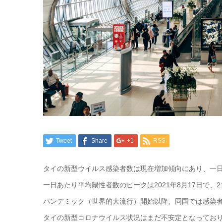
Tweet
Share
+1
RSS
タイの新型ウイルス感染者数は現在増加傾向にあり、一日あ
一日あたり平均陽性者数のピークは2021年8月17日で、21
パンデミック（世界的大流行）開始以降、同国では感染者98
タイの新型コロナウイルス状況はまだ不安定となってお