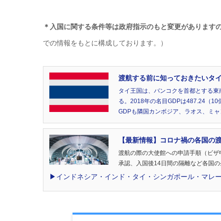
＊入国に関する条件等は政府指示のもと変更があります
での情報をもとに構成しております。）
渡航する前に知っておきたいタイ(T
タイ王国は、バンコクを首都とする東
る。2018年の名目GDPは487.2
GDPも隣国カンボジア、ラオス、ミ
【最新情報】コロナ禍の各国の
渡航の際の大使館への申請手順（ビザ
承認、入国後14日間の隔離など各国
▶︎インドネシア・インド・タイ・シンガポール・マレ