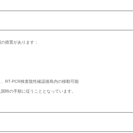
別の措置があります：
RT-PCR検査陰性確認後島内の移動可能
入国時の手順に従うこととなっています。