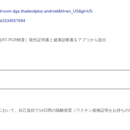
s?id=com.dga.thailandplus.android&hl=en_US&gl=US
s/id1534557694
はRT-PCR検査）陰性証明書と健康診断書をアプリから提出
Quarantine)において、自己負担で14日間の隔離措置（ワクチン接種証明をお持ちの