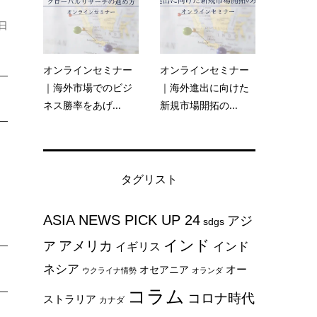
ー
日
オンラインセミナー
オンラインセミナー
｜海外市場でのビジ
｜海外進出に向けた
ネス勝率をあげ...
新規市場開拓の...
タグリスト
ASIA NEWS PICK UP 24
アジ
sdgs
インド
アメリカ
ア
インド
イギリス
ネシア
オー
オセアニア
ウクライナ情勢
オランダ
コラム
コロナ時代
ストラリア
カナダ