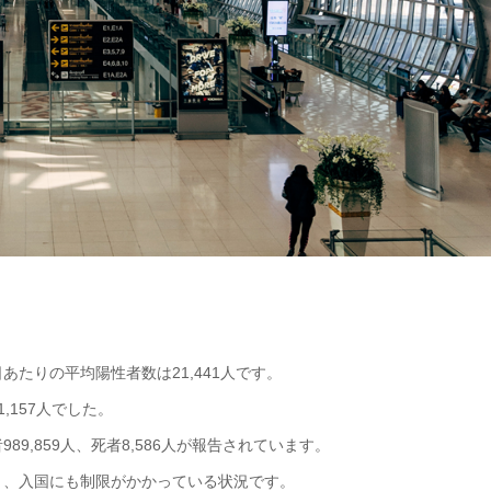
たりの平均陽性者数は21,441人です。
,157人でした。
9,859人、死者8,586人が報告されています。
り、入国にも制限がかかっている状況です。