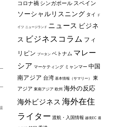
スペイン
コロナ禍
シンガポール
ソーシャルリスニング
タイ
ド
ニュース
ビジネ
イツ
ニュージランド
ビジネスコラム
ス
フィ
マレー
リピン
ベトナム
ブータン
シア
中国
ミャンマー
マーケティング
南アジア
台湾
東
基本情報（サマリー）
海外の反応
アジア
東南アジア
欧州
海外在住
海外ビジネス
場
ライター
渡航・入国情報
越境EC
週