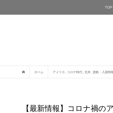
TOP
ホーム
アメリカ
,
コロナ時代
,
北米
,
渡航・入国情
【最新情報】コロナ禍のア