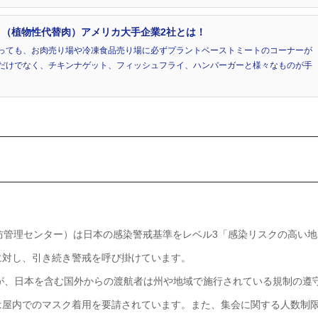
（植物性代替肉）アメリカ大手企業2社とは！
っても、お肉売り場や冷凍食品売り場に必ずプラントベーストミートのコーナーが
だけでなく、チキンナゲット、フィッシュフライ、ハンバーガーと様々なものが手
病予防管理センター）は日本の感染警戒基準をレベル3「感染リスクの高い地
に対し、引き続き警戒を呼び掛けています。
すが、日本を含む国外からの渡航者は州や地域で施行されている規制の遵
は屋内でのマスク着用を要請されています。また、集会に関する人数制