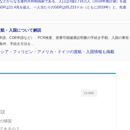
どからなる連邦共和制国家である。人口は3億2,716万人（2018年推計値）を超
Pは21.4兆を超え、一人当たりのGDPは65,223ドル（ともに2019年）と、先進
渡航・入国について解説
申請、COE申請など）、PCR検査、搭乗可能健康証明書の手続き手順、入国の事前
の条件、手続き方法を…
ーシア・フィリピン・アメリカ・ドイツの渡航・入国情報も掲載
CLOSE
解説
への帰国
国できるの？