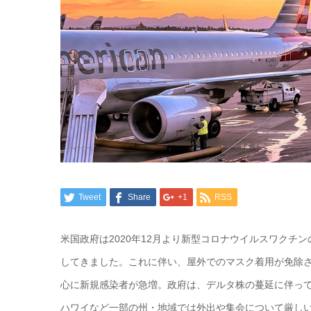
Tweet
Share
+1
RSS
米国政府は2020年12月より新型コロナウイルスワク
してきました。これに伴い、屋外でのマスク着用が免除さ
心に新規感染者が急増。政府は、デルタ株の蔓延に伴っ
ハワイなど一部の州・地域では外出や集会について厳し