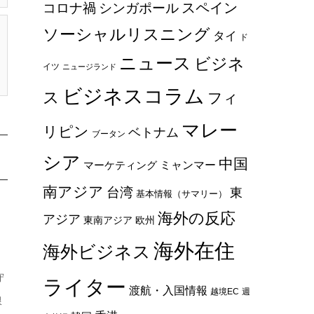
スペイン
コロナ禍
シンガポール
ソーシャルリスニング
タイ
ド
ニュース
ビジネ
イツ
ニュージランド
ビジネスコラム
ス
フィ
マレー
リピン
ベトナム
ブータン
シア
中国
ミャンマー
マーケティング
南アジア
台湾
東
基本情報（サマリー）
海外の反応
アジア
東南アジア
欧州
海外在住
海外ビジネス
守
ライター
渡航・入国情報
越境EC
週
限