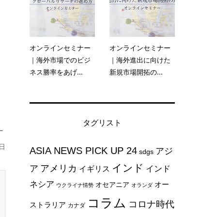
オンラインセミナー
オンラインセミナー
｜海外市場でのビジ
｜海外進出に向けた
ネス勝率をあげ...
新規市場開拓の...
タグリスト
ー
日
ASIA NEWS PICK UP 24
アジ
sdgs
インド
アメリカ
ア
インド
イギリス
ネシア
オー
オセアニア
ウクライナ情勢
オランダ
コラム
コロナ時代
ストラリア
カナダ