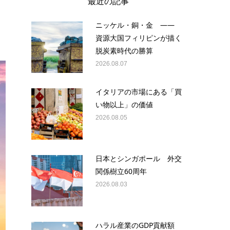
最近の記事
ニッケル・銅・金 ——
資源大国フィリピンが描く
脱炭素時代の勝算
2026.08.07
イタリアの市場にある「買
い物以上」の価値
2026.08.05
日本とシンガポール 外交
関係樹立60周年
2026.08.03
ハラル産業のGDP貢献額