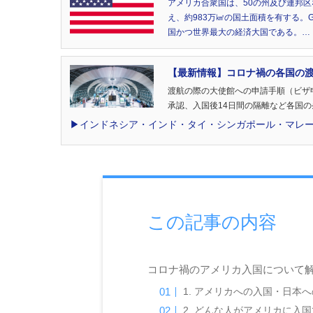
アメリカ合衆国は、50の州及び連邦区な
え、約983万㎢の国土面積を有する。GD
国かつ世界最大の経済大国である。…
【最新情報】コロナ禍の各国の
渡航の際の大使館への申請手順（ビザ
承認、入国後14日間の隔離など各国
▶︎インドネシア・インド・タイ・シンガポール・マレ
この記事の内容
コロナ禍のアメリカ入国について
1. アメリカへの入国・日本
2. どんな人がアメリカに入