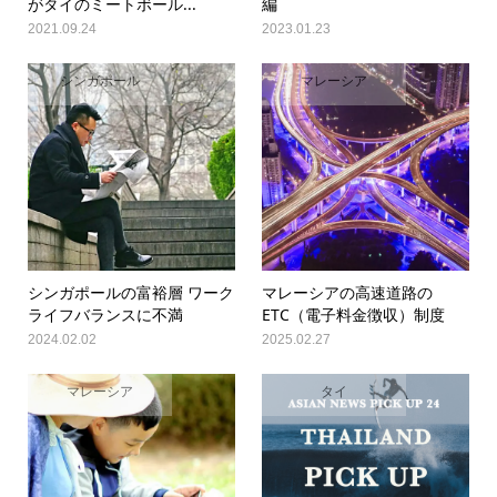
がタイのミートボール...
編
2021.09.24
2023.01.23
シンガポール
マレーシア
シンガポールの富裕層 ワーク
マレーシアの高速道路の
ライフバランスに不満
ETC（電子料金徴収）制度
2024.02.02
2025.02.27
マレーシア
タイ