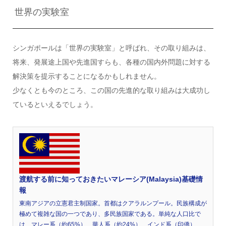
世界の実験室
シンガポールは「世界の実験室」と呼ばれ、その取り組みは、
将来、発展途上国や先進国すらも、各種の国内外問題に対する
解決策を提示することになるかもしれません。
少なくとも今のところ、この国の先進的な取り組みは大成功し
ているといえるでしょう。
渡航する前に知っておきたいマレーシア(Malaysia)基礎情
報
東南アジアの立憲君主制国家。首都はクアラルンプール。民族構成が
極めて複雑な国の一つであり、多民族国家である。単純な人口比で
は、マレー系（約65%）、華人系（約24%）、インド系（印僑）