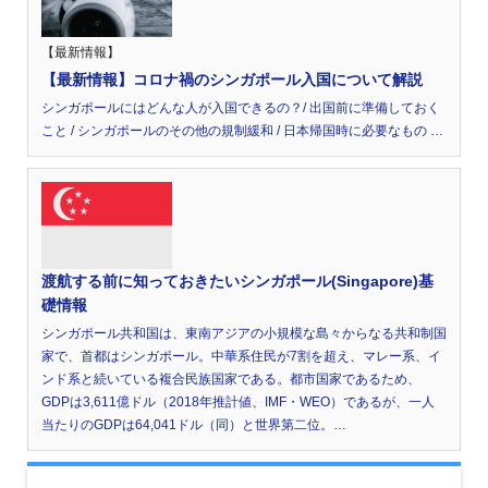
【最新情報】
【最新情報】コロナ禍のシンガポール入国について解説
シンガポールにはどんな人が入国できるの？/ 出国前に準備しておく
こと / シンガポールのその他の規制緩和 / 日本帰国時に必要なもの …
渡航する前に知っておきたいシンガポール(Singapore)基
礎情報
シンガポール共和国は、東南アジアの小規模な島々からなる共和制国
家で、首都はシンガポール。中華系住民が7割を超え、マレー系、イ
ンド系と続いている複合民族国家である。都市国家であるため、
GDPは3,611億ドル（2018年推計値、IMF・WEO）であるが、一人
当たりのGDPは64,041ドル（同）と世界第二位。…