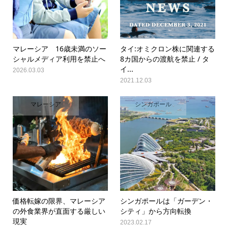
マレーシア 16歳未満のソー
タイ:オミクロン株に関連する
シャルメディア利用を禁止へ
8カ国からの渡航を禁止 / タ
イ...
2026.03.03
2021.12.03
マレーシア
シンガポール
価格転嫁の限界、マレーシア
シンガポールは「ガーデン・
の外食業界が直面する厳しい
シティ」から方向転換
現実
2023.02.17