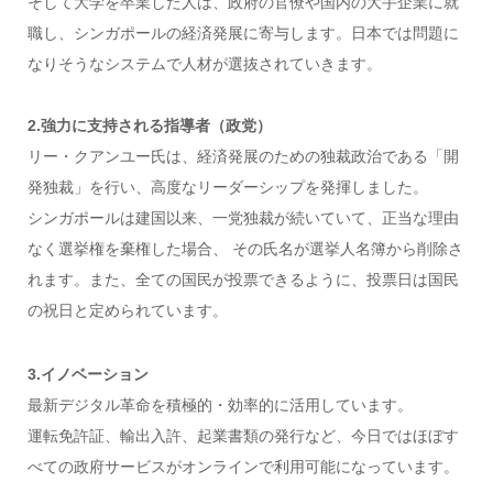
そして大学を卒業した人は、政府の官僚や国内の大手企業に就
職し、シンガポールの経済発展に寄与します。日本では問題に
なりそうなシステムで人材が選抜されていきます。
2.強力に支持される指導者（政党）
リー・クアンユー氏は、経済発展のための独裁政治である「開
発独裁」を行い、高度なリーダーシップを発揮しました。
シンガポールは建国以来、一党独裁が続いていて、正当な理由
なく選挙権を棄権した場合、 その氏名が選挙人名簿から削除さ
れます。また、全ての国民が投票できるように、投票日は国民
の祝日と定められています。
3.イノベーション
最新デジタル革命を積極的・効率的に活用しています。
運転免許証、輸出入許、起業書類の発行など、今日ではほぼす
べての政府サービスがオンラインで利用可能になっています。