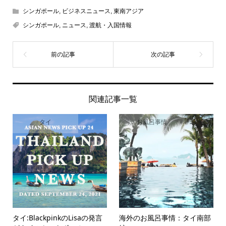
シンガポール
,
ビジネスニュース
,
東南アジア
シンガポール
,
ニュース
,
渡航・入国情報
関連記事一覧
タイ
お風呂事情
タイ:BlackpinkのLisaの発言
海外のお風呂事情：タイ南部