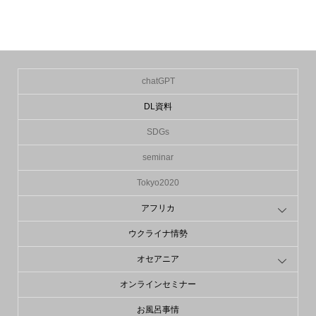
の入.
chatGPT
DL資料
SDGs
seminar
Tokyo2020
アフリカ
ウクライナ情勢
オセアニア
オンラインセミナー
お風呂事情