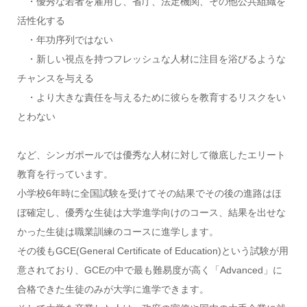
・優秀な若者を雇用し、省庁、法定機関、その他公共組織を
活性化する
・年功序列ではない
・新しい視点を持つフレッシュな人材に注目を浴びるような
チャンスを与える
・より大きな責任を与えるために彼らを教育するリスクをい
とわない
など、シンガポールでは優秀な人材に対して徹底したエリート
教育を行っています。
小学校6年時に全国試験を受けてその結果でその後の進路はほ
ぼ確定し、優秀な生徒は大学進学向けのコース、結果を出せな
かった生徒は職業訓練のコースに進学します。
その後もGCE(General Certificate of Education)という試験が用
意されており、GCEの中で最も難易度が高く「Advanced」に
合格できた生徒のみが大学に進学できます。