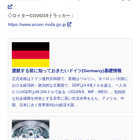
◇ロイターCOVID19トラッカー：
https://www.anzen.mofa.go.jp
渡航する前に知っておきたいドイツ(Germany)基礎情報
正式名称はドイツ連邦共和国で、首都はベルリン。ヨーロッパ大陸に
おける経済的・政治的な主要国で、GDPは4.4兆ドルを超え、一人当
たりのGDPは48,264ドルである（2018年8、IMF・WEO）。包括的
な社会保障を特色とする非常に高い生活水準をもち、アメリカ、中
国、日本に次ぐ世界第4位の経済大国…