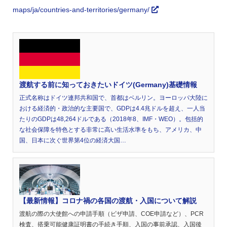
maps/ja/countries-and-territories/germany/
渡航する前に知っておきたいドイツ(Germany)基礎情報
正式名称はドイツ連邦共和国で、首都はベルリン。ヨーロッパ大陸に
おける経済的・政治的な主要国で、GDPは4.4兆ドルを超え、一人当
たりのGDPは48,264ドルである（2018年8、IMF・WEO）。包括的
な社会保障を特色とする非常に高い生活水準をもち、アメリカ、中
国、日本に次ぐ世界第4位の経済大国…
【最新情報】コロナ禍の各国の渡航・入国について解説
渡航の際の大使館への申請手順（ビザ申請、COE申請など）、PCR
検査、搭乗可能健康証明書の手続き手順、入国の事前承認、入国後