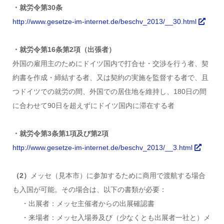
・就労令第30条
http://www.gesetze-im-internet.de/beschv_2013/__30.html
・就労令第16条第2項（出張者）
外国の雇用主のためにドイツ国内で打合せ・交渉を行う者、契
約書を作成・締結する者、又は契約の実施を監督する者で、且
つドイツでの就労の間、外国での居住地を維持し、180日の間
に合わせて90日を超えずにドイツ国内に滞在する者
・就労令第3条第1項及び第2項
http://www.gesetze-im-internet.de/beschv_2013/__3.html
（2）
メッセ（見本市）に参加するために商用で渡航する場合
も入国が可能。その場合は、以下の書類が必要：
・出展者：メッセ主催者からの出展確認書
・来場者：メッセ入場券及び（少なくとも出展者一社と）メ