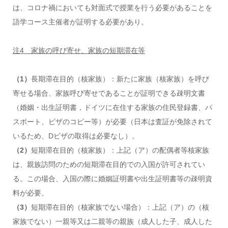
は、コロナ禍においても対面式で授業を行う必要があることを
語学コース主催者が証明する必要があり。
注4 家族の呼び寄せ、家族の短期滞在等
（1）
長期滞在目的（核家族）：新たに家族（核家族）を呼び
寄せる場合、家族呼び寄せであることが証明できる疎明文書
（婚姻・出生証明書，ドイツに在住する家族の住民登録書、パ
スポート、ビザのコピー等）が必要（日本は査証が免除されて
いるため、Dビザの取得は必要なし）。
（2）
短期滞在目的（核家族）：上記（ア）の配偶者等核家族
は、親族訪問のための短期滞在目的での入国が許可されてい
る。この場合、入国の際に婚姻証明書や出生証明書等の疎明資
料が必要。
（3）
短期滞在目的（核家族でない場合）：上記（ア）の（核
家族でない）一親等又は二親等の親族（成人した子、成人した