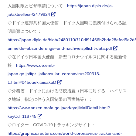
入国制限とビザ申請について：
https://japan.diplo.de/ja-
ja/aktuelles/-/2479824
◇ドイツ連邦共和国大使館 ドイツ入国時に義務付けられる証
明書類について：
https://japan.diplo.de/blob/2480110/710df91466b2bde28efed5e2d5
anmelde–absonderungs–und-nachweispflicht-data.pdf
◇在ドイツ日本国大使館 新型コロナウイルスに関する最新情
報：
https://www.de.emb-
japan.go.jp/itpr_ja/konsular_coronavirus200313-
1.html#04bouekitaisakuD
◇外務省 ドイツにおける防疫措置（日本に対する「ハイリス
ク地域」指定に伴う入国制限の再実施等）：
https://www.anzen.mofa.go.jp/od/ryojiMailDetail.html?
keyCd=118745
◇ロイター COVID-19トラッキングサイト：
https://graphics.reuters.com/world-coronavirus-tracker-and-