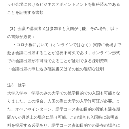
ッセ会場におけるビジネスアポイントメントを取得済みである
ことを証明する書類
（3）
会議の講演者又は参加者も入国が可能。その場合、以下
の書類が必要：
・コロナ禍において（オンラインではなく）実際に会場まで
赴き会議に出席することが必要不可欠であり，オンライン形式
での会議出席が不可能であることが証明できる疎明資料
・会議出席の申し込み確認書又はその他の適切な証明
注3 就学
大学入学や一学期のみの大学での勉学目的での入国も可能とな
りました。この場合、入国の際に大学の入学許可証が必要。ま
た、オペアやインターン、語学コース参加目的の渡航も滞在期
間が6か月以上の場合に限り可能。この場合も入国時に疎明資
料を提示する必要あり。語学コース参加目的での滞在の場合に