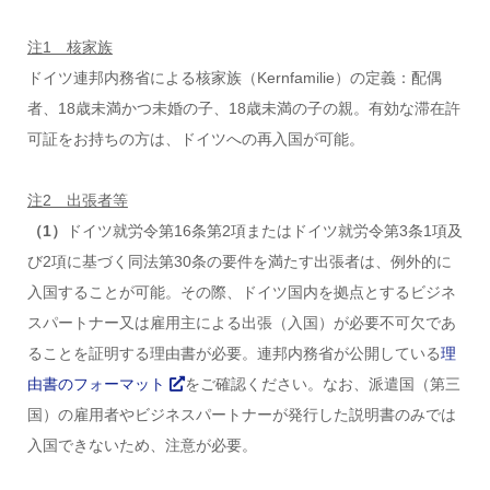
注1 核家族
ドイツ連邦内務省による核家族（Kernfamilie）の定義：配偶
者、18歳未満かつ未婚の子、18歳未満の子の親。有効な滞在許
可証をお持ちの方は、ドイツへの再入国が可能。
注2 出張者等
（1）
ドイツ就労令第16条第2項またはドイツ就労令第3条1項及
び2項に基づく同法第30条の要件を満たす出張者は、例外的に
入国することが可能。その際、ドイツ国内を拠点とするビジネ
スパートナー又は雇用主による出張（入国）が必要不可欠であ
ることを証明する理由書が必要。連邦内務省が公開している
理
由書のフォーマット
をご確認ください。なお、派遣国（第三
国）の雇用者やビジネスパートナーが発行した説明書のみでは
入国できないため、注意が必要。