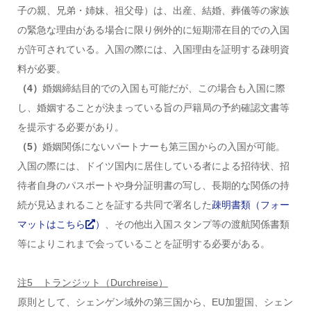
子の親、兄弟・姉妹、祖父母）は、出産、結婚、葬儀等の家族
の緊急な理由がある場合に限り例外的に短期滞在目的での入国
が許可されている。入国の際には、入国理由を証明する疎明資
料が必要。
（4）
婚姻締結目的での入国も可能だが、この場合も入国に際
し、婚姻することが決まっている旨の戸籍局の予約確認文書等
を提示する必要があり。
（5）
婚姻関係にないパートナーも第三国からの入国が可能。
入国の際には、ドイツ国内に居住している者による招待状、招
待者自身のパスポートや身分証明書の写し、長期的な関係の持
続が見込まれることを証する共同で署名した
疎明書類（フォー
マットはこちら
）
、その他出入国スタンプ等の渡航関係書類
等によりこれまで会っていることを証明する必要がある。
注5 トランジット（Durchreise）
原則として、シェンゲン域外の第三国から、EU加盟国、シェン