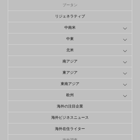
ブータン
リジェネラティブ
中南米
中東
北米
南アジア
東アジア
東南アジア
欧州
海外の注目企業
海外ビジネスニュース
海外在住ライター