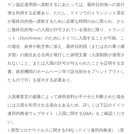
ゲン協定適用国へ渡航するにあたっては、最終目的地への直行
便を利用する必要あり。ただし、ドイツでのトランジット滞在
が最終目的地へ渡航するために必要な時間のみに限られ、さら
に最終目的地への入国が許可されている場合に限り、トランジ
ット（Durchreise）のためにドイツに入国することが可能。こ
の場合、旅券や航空券に加え、最終目的国（または次の乗り継
ぎ国）の責任ある当局が発行した疎明文書（入国制限が適用さ
れないこと、または入国の許可が与えられたことを証明する文
書。政府機関のホームページ等で該当部分をプリントアウトし
たもので可）を提示する必要あり。
入国審査官の裁量によって疎明資料が不十分と判断された場合
には入国を拒否される場合もあるため、詳しくは下記のドイツ
連邦内務省ウェブサイト（入国に関するQ&A）をご確認くださ
い。
○ 新型コロナウイルスに関するFAQ（ドイツ連邦内務省）（英