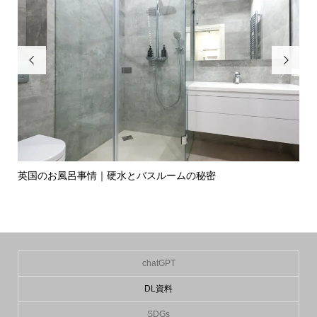


英国のお風呂事情｜硬水とバスルームの秘密
イ
の入.
chatGPT
DL資料
SDGs