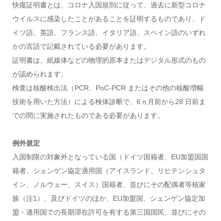
快復証明書とは、コロナ入国規則に従って、過去に新型コロナ
ウイルスに感染したことがあることを証明するものであり、ド
イツ語、英語、フランス語、イタリア語、スペイン語のいずれ
かの言語で記載されている必要があります。
証明書は、紙媒体などの物理的原本またはデジタル形式のもの
が認められます。
検査は核酸検出法（PCR、PoC-PCR またはその他の核酸増幅
技術を用いた方法）による検体診断で、6ヵ月前から28 日前ま
での間に実施されたものである必要があります。
例外規定
入国制限の対象外となっている国（ドイツ国籍者、EU加盟国国
籍者、シェンゲン協定適用国（アイスランド、リヒテンシュタ
イン、ノルウェー、スイス）国籍者、並びにその配偶者等核家
族（注1）、及びドイツのほか、EU加盟国、シェンゲン協定加
盟・適用国での長期滞在許可を有する第三国国民、並びにその