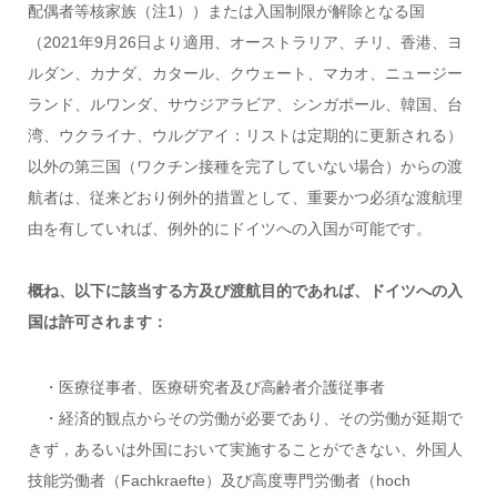
配偶者等核家族（注1））または入国制限が解除となる国
（2021年9月26日より適用、オーストラリア、チリ、香港、ヨ
ルダン、カナダ、カタール、クウェート、マカオ、ニュージー
ランド、ルワンダ、サウジアラビア、シンガポール、韓国、台
湾、ウクライナ、ウルグアイ：リストは定期的に更新される）
以外の第三国（ワクチン接種を完了していない場合）からの渡
航者は、従来どおり例外的措置として、重要かつ必須な渡航理
由を有していれば、例外的にドイツへの入国が可能です。
概ね、以下に該当する方及び渡航目的であれば、ドイツへの入
国は許可されます：
・医療従事者、医療研究者及び高齢者介護従事者
・経済的観点からその労働が必要であり、その労働が延期で
きず，あるいは外国において実施することができない、外国人
技能労働者（Fachkraefte）及び高度専門労働者（hoch