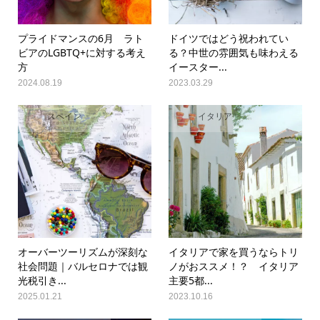
プライドマンスの6月 ラト
ドイツではどう祝われてい
ビアのLGBTQ+に対する考え
る？中世の雰囲気も味わえる
方
イースター...
2024.08.19
2023.03.29
スペイン
イタリア
オーバーツーリズムが深刻な
イタリアで家を買うならトリ
社会問題｜バルセロナでは観
ノがおススメ！？ イタリア
光税引き...
主要5都...
2025.01.21
2023.10.16