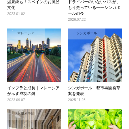
温泉郷も！スペインのお風呂
ドライバーのいないバスが、
文化
もう走っている――シンガポ
ールの今
2023.01.02
2026.07.22
マレーシア
シンガポール
インフラと成長｜マレーシア
シンガポール 都市再開発草
が示す成功の鍵
案を発表
2023.09.07
2025.11.26
お風呂事情
マレーシア