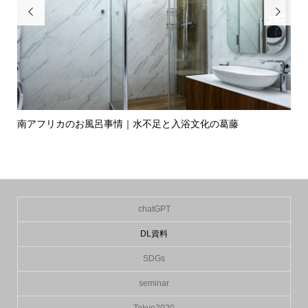


独自
南アフリカのお風呂事情｜水不足と入浴文化の葛藤
フ
と..
chatGPT
DL資料
SDGs
seminar