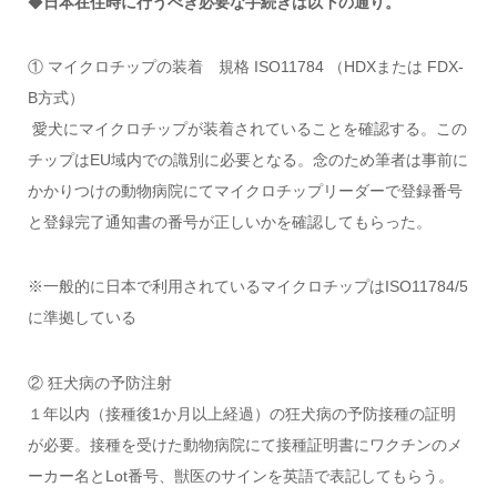
◆
日本在住時に行うべき必要な手続きは以下の通り。
① マイクロチップの装着 規格 ISO11784 （HDXまたは FDX-
B方式）
愛犬にマイクロチップが装着されていることを確認する。この
チップはEU域内での識別に必要となる。念のため筆者は事前に
かかりつけの動物病院にてマイクロチップリーダーで登録番号
と登録完了通知書の番号が正しいかを確認してもらった。
※一般的に日本で利用されているマイクロチップはISO11784/5
に準拠している
② 狂犬病の予防注射
１年以内（接種後1か月以上経過）の狂犬病の予防接種の証明
が必要。接種を受けた動物病院にて接種証明書にワクチンのメ
ーカー名とLot番号、獣医のサインを英語で表記してもらう。