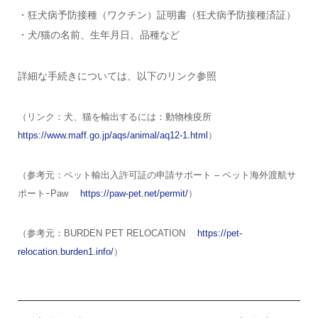
・狂犬病予防接種（ワクチン）証明書（狂犬病予防接種済証）
・犬/猫の名前、生年月日、品種など
詳細な手続きについては、以下のリンク参照
（リンク：犬、猫を輸出するには：動物検疫所
https://www.maff.go.jp/aqs/animal/aq12-1.html
）
（参考元：ペット輸出入許可証の申請サポート – ペット海外渡航サ
ポートｰPaw
https://paw-pet.net/permit/
）
（参考元：BURDEN PET RELOCATION
https://pet-
relocation.burden1.info/
）