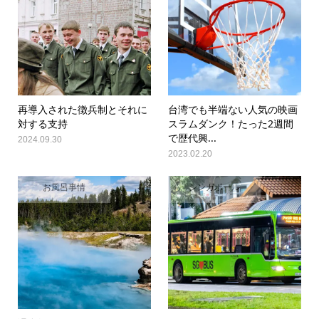
再導入された徴兵制とそれに
台湾でも半端ない人気の映画
対する支持
スラムダンク！たった2週間
で歴代興...
2024.09.30
2023.02.20
お風呂事情
シンガポール