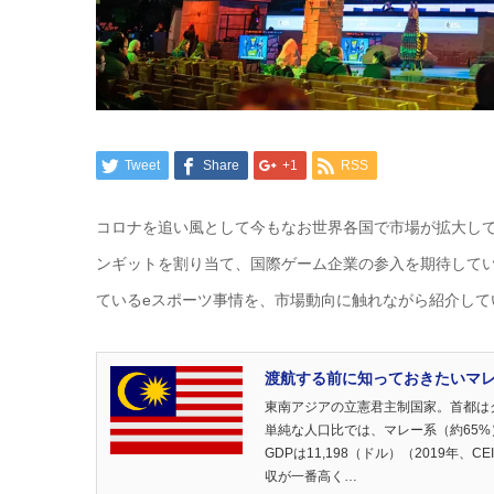
Tweet
Share
+1
RSS
コロナを追い風として今もなお世界各国で市場が拡大してい
ンギットを割り当て、国際ゲーム企業の参入を期待して
ているeスポーツ事情を、市場動向に触れながら紹介して
渡航する前に知っておきたいマレーシ
東南アジアの立憲君主制国家。首都は
単純な人口比では、マレー系（約65%
GDPは11,198（ドル）（2019
収が一番高く…