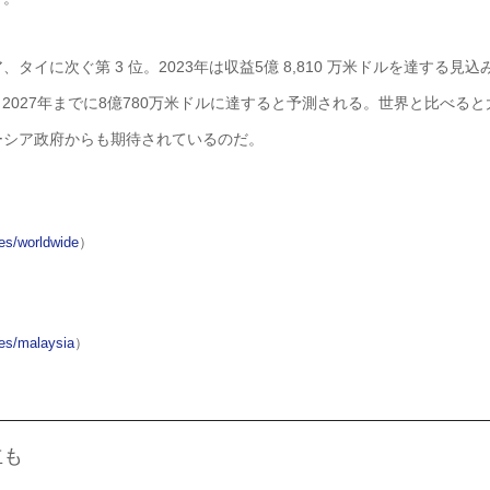
に次ぐ第 3 位。2023年は収益5億 8,810 万米ドルを達する見込
6％。2027年までに8億780万米ドルに達すると予測される。世界と比べると
ーシア政府からも期待されているのだ。
es/worldwide
）
mes/malaysia
）
立も