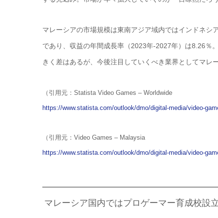
マレーシアの市場規模は東南アジア域内ではインドネシア、タイ
であり、収益の年間成長率（2023年‐2027年）は8.2
きく差はあるが、今後注目していくべき業界としてマレ
（引用元：Statista Video Games – Worldwide
https://www.statista.com/outlook/dmo/digital-media/video-gam
（引用元：Video Games – Malaysia
https://www.statista.com/outlook/dmo/digital-media/video-ga
マレーシア国内ではプロゲーマー育成校設