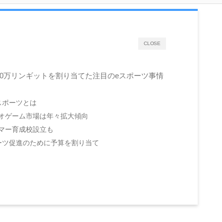
CLOSE
000万リンギットを割り当てた注目のeスポーツ事情
スポーツとは
オゲーム市場は年々拡大傾向
マー育成校設立も
ーツ促進のために予算を割り当て