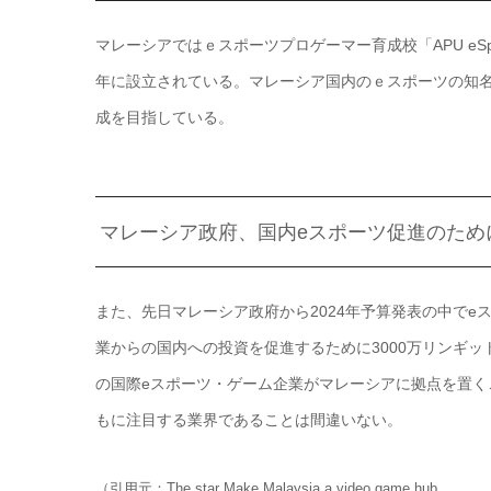
マレーシアではｅスポーツプロゲーマー育成校「APU eSports
年に設立されている。マレーシア国内のｅスポーツの知
成を目指している。
マレーシア政府、国内eスポーツ促進のため
また、先日マレーシア政府から2024年予算発表の中で
業からの国内への投資を促進するために3000万リンギ
の国際eスポーツ・ゲーム企業がマレーシアに拠点を置
もに注目する業界であることは間違いない。
（引用元：The star Make Malaysia a video game hub