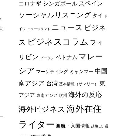
スペイン
コロナ禍
シンガポール
ソーシャルリスニング
タイ
ド
み
ニュース
ビジネ
大
イツ
ニュージランド
ビジネスコラム
ス
フィ
マレー
リピン
ベトナム
ブータン
シア
中国
ミャンマー
マーケティング
南アジア
台湾
東
基本情報（サマリー）
海外の反応
アジア
東南アジア
欧州
海外在住
海外ビジネス
ライター
渡航・入国情報
越境EC
週