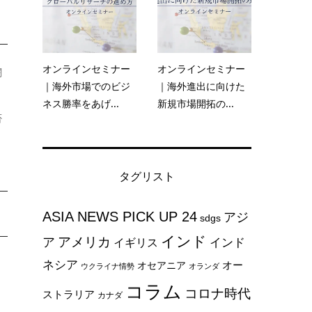
オンラインセミナー
オンラインセミナー
闘
｜海外市場でのビジ
｜海外進出に向けた
ネス勝率をあげ...
新規市場開拓の...
否
タグリスト
ASIA NEWS PICK UP 24
アジ
sdgs
インド
アメリカ
ア
インド
イギリス
ネシア
オー
オセアニア
ウクライナ情勢
オランダ
コラム
コロナ時代
ストラリア
カナダ