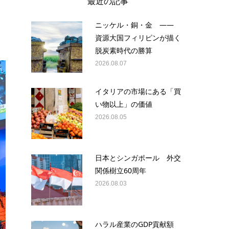
最近の記事
ニッケル・銅・金 ——
資源大国フィリピンが描く
脱炭素時代の勝算
2026.08.07
イタリアの市場にある「買
い物以上」の価値
2026.08.05
日本とシンガポール 外交
関係樹立60周年
2026.08.03
ハラル産業のGDP貢献額