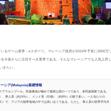
るゲーム業界・eスポーツ。マレーシア政府が2024年予算に3000万
いる今後さらに注目すべき業界である。そんなマレーシアでも人気上昇
いきたい。
ア(Malaysia)基礎情報
クアラルンプール。民族構成が極めて複雑な国の一つであり、多民族国家である。
）、華人系（約24%）、インド系（印僑）（約8%）の順で多い。一人当たりの
年、CEIC）で、アジアの熱帯地域の中では高いほうである。ただし、華人系の世帯平均月