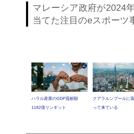
マレーシア政府が2024
当てた注目のeスポー
ハラル産業のGDP貢献額
クアラルンプールに
1182億リンギット
って来ている