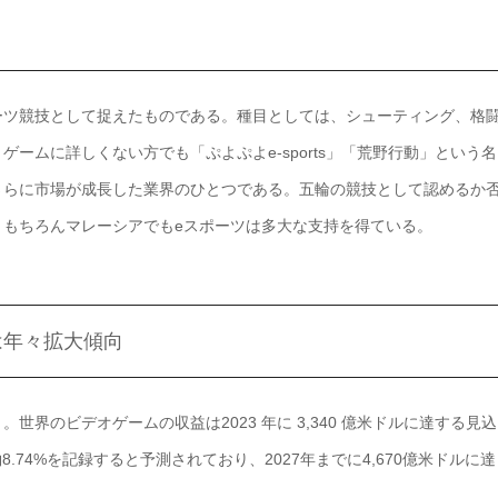
ゲームをスポーツ競技として捉えたものである。種目としては、シューティング、格
ームに詳しくない方でも「ぷよぷよe-sports」「荒野行動」という名
さらに市場が成長した業界のひとつである。五輪の競技として認めるか
。もちろんマレーシアでもeスポーツは多大な支持を得ている。
は年々拡大傾向
界のビデオゲームの収益は2023 年に 3,340 億米ドルに達する見込
8.74%を記録すると予測されており、2027年までに4,670億米ドルに達
う。