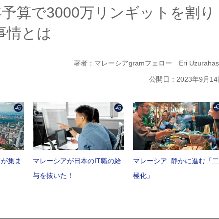
年予算で3000万リンギットを割り
ツ事情とは
著者：マレーシアgramフェロー Eri Uzurahash
公開日：2023年9月14
富が集ま
マレーシアが日本のIT職の給
マレーシア 静かに進む「二
与を抜いた！
極化」