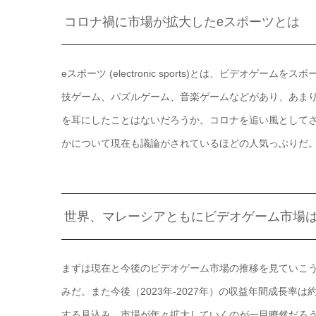
コロナ禍に市場が拡大したeスポーツとは
eスポーツ (electronic sports)とは、ビデオ
技ゲーム、パズルゲーム、音楽ゲームなどがあり、あまりゲ
を耳にしたことはないだろうか。コロナを追い風として
かについて現在も議論がされているほどの人気っぷりだ
世界、マレーシアともにビデオゲーム市場
まずは現在と今後のビデオゲーム市場の推移を見ていこう。世
みだ。また今後（2023年‐2027年）の収益年間成長率は約
する見込み。市場が年々拡大していくのが一目瞭然だろ