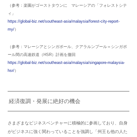
（参考：楽園がゴーストタウンに マレーシアの「フォレストシテ
ィ」
https://global-biz.net/southeast-asia/malaysia/forest-city-report-
my/
）
（参考：マレーシアとシンガポール、クアラルンプール＝シンガポ
ール間の高速鉄道（HSR）計画を撤回
https://global-biz.net/southeast-asia/malaysia/singapore-malaysia-
hsr/
）
経済復調・発展に絶好の機会
さまざまなビジネスベンチャーに積極的に参画しており、自身
がビジネスに強く関わっていることを強調し「州王も他の人た