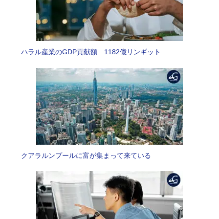
ハラル産業のGDP貢献額 1182億リンギット
クアラルンプールに富が集まって来ている