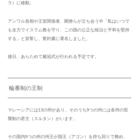
ラ）に移動。
アンワル首相や王室関係者、閣僚らが立ち会う中「私はいつで
も全力でイスラム教を守り、この国の公正な統治と平和を堅持
する」と宣誓し、誓約書に署名しました。
後日、あらためて戴冠式が行われる予定です。
輪番制の王制
マレーシアには13の州があり、そのうち9つの州には各州の世
襲制の君主（スルタン）がいます。
その国内9つの州の州王が国王（アゴン）を持ち回りで務め、