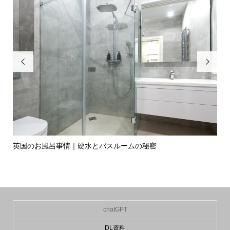


英国のお風呂事情｜硬水とバスルームの秘密
イ
の入.
chatGPT
DL資料