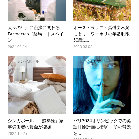
人々の生活に密接に関わる
オーストラリア：労働力不足
Farmacias（薬局）｜スペイ
により、ワーホリの年齢制限
ン
50歳に...
2024.08.14
2023.03.08
シンガポール
イタリア
シンガポール 「超熟練」家
パリ2024オリンピックでの英
事労働者の賃金が増加
語排除計画に衝撃！ その背景
を...
2024.10.25