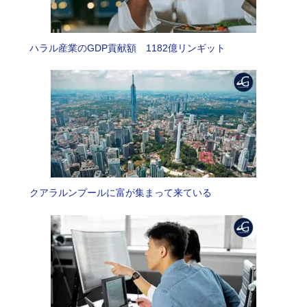
ハラル産業のGDP貢献額 1182億リンギット
クアラルンプールに富が集まって来ている