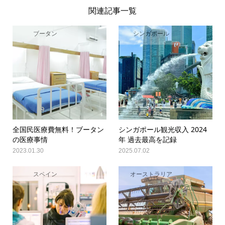
関連記事一覧
ブータン
シンガポール
全国民医療費無料！ブータン
シンガポール観光収入 2024
の医療事情
年 過去最高を記録
2023.01.30
2025.07.02
スペイン
オーストラリア