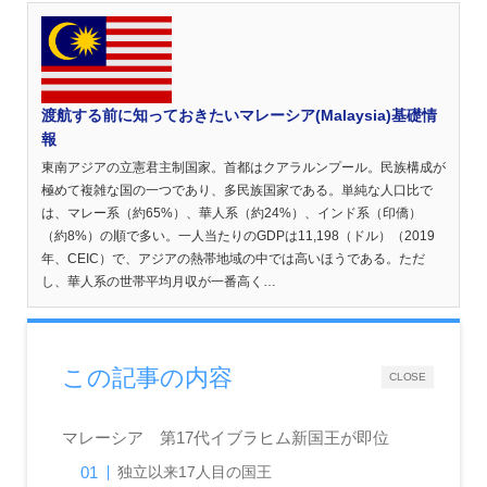
渡航する前に知っておきたいマレーシア(Malaysia)基礎情
報
東南アジアの立憲君主制国家。首都はクアラルンプール。民族構成が
極めて複雑な国の一つであり、多民族国家である。単純な人口比で
は、マレー系（約65%）、華人系（約24%）、インド系（印僑）
（約8%）の順で多い。一人当たりのGDPは11,198（ドル）（2019
年、CEIC）で、アジアの熱帯地域の中では高いほうである。ただ
し、華人系の世帯平均月収が一番高く…
この記事の内容
CLOSE
マレーシア 第17代イブラヒム新国王が即位
独立以来17人目の国王