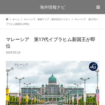
海外情報ナビ
ホーム
マレーシア
,
東南アジア
,
海外在住ライター
マレーシア 第17代イ
ブラヒム新国王が即位
マレーシア 第17代イブラヒム新国王が即
位
2024.03.14
マレーシア