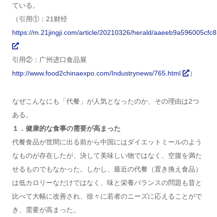
ている。
（引用①：21财经
https://m.21jingji.com/article/20210326/herald/aaeeb9a596005cfc
引用②：广州进口食品展
http://www.food2chinaexpo.com/Industrynews/765.html
）
なぜこんなにも「代餐」が人気となったのか、その理由は2つ
ある。
１．健康的な食事の需要が高まった
代餐食品が世間に出る前から中国にはダイエットミールのよう
なものが存在したが、決して美味しい物ではなく、空腹を満た
せるものでもなかった。しかし、最近の代餐（置き換え食品）
は低カロリーなだけではなく、味と栄養バランスの問題も昔と
比べて大幅に改善され、徐々に若者のニーズに応えることがで
き、需要が高まった。