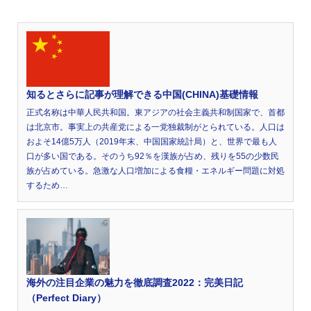
知るとさらに記事が理解できる中国(CHINA)基礎情報
正式名称は中華人民共和国。東アジアの社会主義共和制国家で、首都
は北京市。事実上の共産党による一党独裁制がとられている。人口は
およそ14億5万人（2019年末、中国国家統計局）と、世界で最も人
口が多い国である。そのうち92％を漢族が占め、残りを55の少数民
族が占めている。急激な人口増加による食糧・エネルギー問題に対処
するため…
海外の注目企業の魅力を徹底調査2022：完美日記
（Perfect Diary）