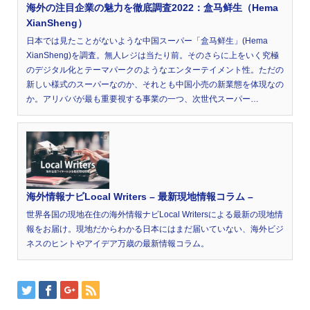
海外の注目企業の魅力を徹底調査2022：盒马鲜生（Hema
XianSheng）
日本では見たことがないような中国スーパー「盒马鲜生」(Hema
XianSheng)を調査。無人レジは当たり前。そのさらに上をいく究極
のデジタル化とテーマパークのようなエンターテイメント性。ただの
新しい様式のスーパーなのか、それとも中国小売の新業態を体現なの
か。アリババが最も重要視する事業の一つ、次世代スーパー…
海外情報ナビLocal Writers – 最新現地情報コラム –
世界各国の現地在住の海外情報ナビLocal Writersによる最新の現地情
報をお届け。現地だからわかる日本にはまだ届いていない、海外ビジ
ネスのヒントやアイデア万歳の最新情報コラム。