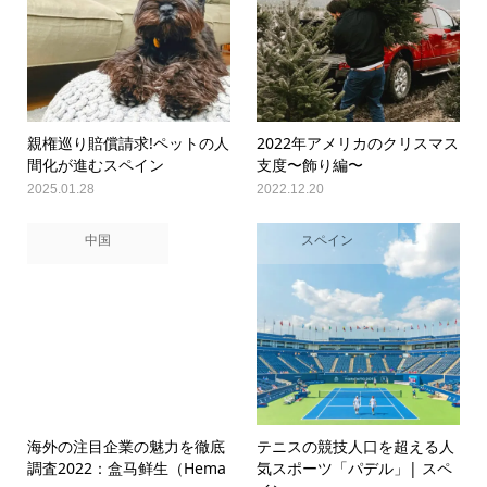
親権巡り賠償請求!ペットの人
2022年アメリカのクリスマス
間化が進むスペイン
支度〜飾り編〜
2025.01.28
2022.12.20
中国
スペイン
海外の注目企業の魅力を徹底
テニスの競技人口を超える人
調査2022：盒马鲜生（Hema
気スポーツ「パデル」| スペ