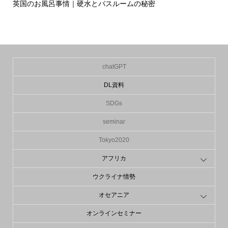
英国のお風呂事情｜硬水とバスルームの秘密
イ
の入.
chatGPT
DL資料
SDGs
seminar
Tokyo2020
アフリカ
ウクライナ情勢
オセアニア
オンラインセミナー