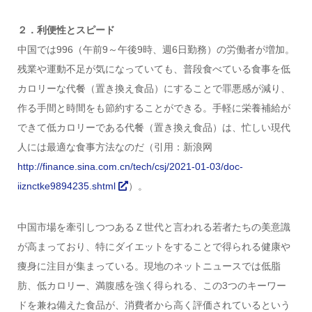
２．利便性とスピード
中国では996（午前9～午後9時、週6日勤務）の労働者が増加。
残業や運動不足が気になっていても、普段食べている食事を低
カロリーな代餐（置き換え食品）にすることで罪悪感が減り、
作る手間と時間をも節約することができる。手軽に栄養補給が
できて低カロリーである代餐（置き換え食品）は、忙しい現代
人には最適な食事方法なのだ（引用：新浪网
http://finance.sina.com.cn/tech/csj/2021-01-03/doc-
iiznctke9894235.shtml
）。
中国市場を牽引しつつあるＺ世代と言われる若者たちの美意識
が高まっており、特にダイエットをすることで得られる健康や
痩身に注目が集まっている。現地のネットニュースでは低脂
肪、低カロリー、満腹感を強く得られる、この3つのキーワー
ドを兼ね備えた食品が、消費者から高く評価されているという