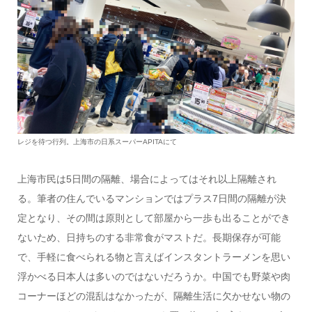
レジを待つ行列。上海市の日系スーパーAPITAにて
上海市民は5日間の隔離、場合によってはそれ以上隔離され
る。筆者の住んでいるマンションではプラス7日間の隔離が決
定となり、その間は原則として部屋から一歩も出ることができ
ないため、日持ちのする非常食がマストだ。長期保存が可能
で、手軽に食べられる物と言えばインスタントラーメンを思い
浮かべる日本人は多いのではないだろうか。中国でも野菜や肉
コーナーほどの混乱はなかったが、隔離生活に欠かせない物の