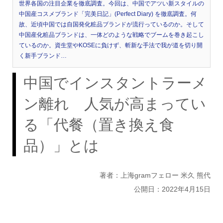
世界各国の注目企業を徹底調査。今回は、中国でアツい新スタイルの
中国産コスメブランド「完美日記」(Perfect Diary) を徹底調査。何
故、近頃中国では自国発化粧品ブランドが流行っているのか。そして
中国産化粧品ブランドは、一体どのような戦略でブームを巻き起こし
ているのか。資生堂やKOSEに負けず、斬新な手法で我が道を切り開
く新手ブランド…
中国でインスタントラーメ
ン離れ 人気が高まってい
る「代餐（置き換え食
品）」とは
著者：上海gramフェロー 米久 熊代
公開日：2022年4月15日