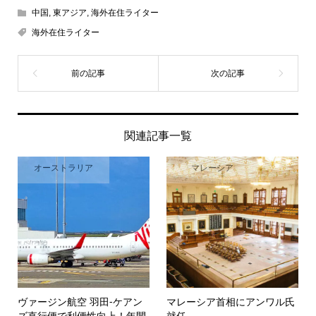
中国
,
東アジア
,
海外在住ライター
海外在住ライター
関連記事一覧
オーストラリア
マレーシア
ヴァージン航空 羽田-ケアン
マレーシア首相にアンワル氏
ズ直行便で利便性向上！年間
就任