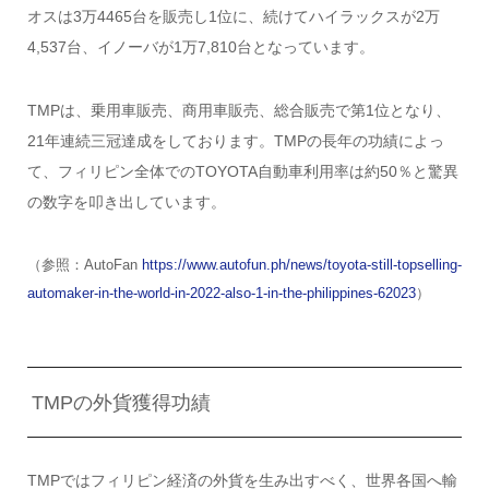
オスは3万4465台を販売し1位に、続けてハイラックスが2万
4,537台、イノーバが1万7,810台となっています。
TMPは、乗用車販売、商用車販売、総合販売で第1位となり、
21年連続三冠達成をしております。TMPの長年の功績によっ
て、フィリピン全体でのTOYOTA自動車利用率は約50％と驚異
の数字を叩き出しています。
（参照：AutoFan
https://www.autofun.ph/news/toyota-still-topselling-
automaker-in-the-world-in-2022-also-1-in-the-philippines-62023
）
TMPの外貨獲得功績
TMPではフィリピン経済の外貨を生み出すべく、世界各国へ輸