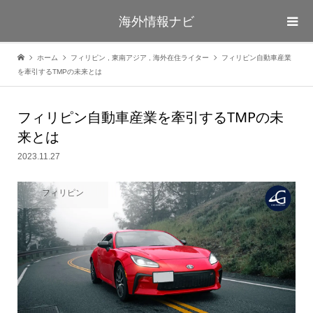
海外情報ナビ
ホーム
フィリピン
,
東南アジア
,
海外在住ライター
フィリピン自動車産業
を牽引するTMPの未来とは
フィリピン自動車産業を牽引するTMPの未
来とは
2023.11.27
フィリピン