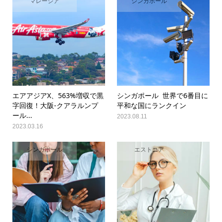
マレーシア
シンガポール
エアアジアX、563%増収で黒
シンガポール 世界で6番目に
字回復！大阪-クアラルンプ
平和な国にランクイン
ール...
2023.08.11
2023.03.16
シンガポール
エストニア