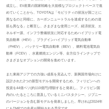
成立し、EV産業の国家戦略を大規模なプロジェクトベースで進
めていくことから、TOYOTAは「モビリティの状況が国ごとに
異なるのと同様に、カーボンニュートラルを達成するための道
筋も異なる」と断言し、さまざまな使用ニーズ、経済状況、エ
ネルギー源、インフラ整備状況に対応するためハイブリッド電
気自動車（HEV）、プラグインハイブリッド電気自動車
（PHEV）、バッテリー電気自動車（BEV）、燃料電池電気自
動車（FCEV）、水素燃焼エンジン等、全方位ラインナップで
さまざまなオプションの開発を進めています。
また東南アジアでの力強い成長を見込んで、新興国市場向けに
設計された2つの新型モデルを開発するため、フィリピンへの
投資を44億ペソ(約110億円)増額すると発表し、フィリピン国
内のいたるところに普及しているミニバスタクシー、ジプニー
のバージョンを含む新モデルを発表しました。早ければ2024年
にもTMPでの生産が開始される予定です。