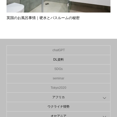
英国のお風呂事情｜硬水とバスルームの秘密
イ
の入.
chatGPT
DL資料
SDGs
seminar
Tokyo2020
アフリカ
ウクライナ情勢
オセアニア