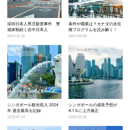
深圳日本人男児殺害事件 警
条件や職業は？カナダの永住
戒体制続く在中日本人
権プログラムを読み解く！
2024.11.18
2023.08.08
シンガポール
シンガポール
シンガポール観光収入 2024
シンガポールの成長予想が
年 過去最高を記録
4.1％に上方修正
2025.07.02
2026.02.20